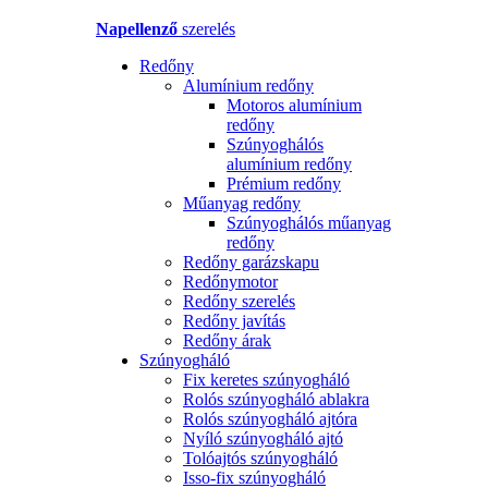
Napellenző
szerelés
Redőny
Alumínium redőny
Motoros alumínium
redőny
Szúnyoghálós
alumínium redőny
Prémium redőny
Műanyag redőny
Szúnyoghálós műanyag
redőny
Redőny garázskapu
Redőnymotor
Redőny szerelés
Redőny javítás
Redőny árak
Szúnyogháló
Fix keretes szúnyogháló
Rolós szúnyogháló ablakra
Rolós szúnyogháló ajtóra
Nyíló szúnyogháló ajtó
Tolóajtós szúnyogháló
Isso-fix szúnyogháló