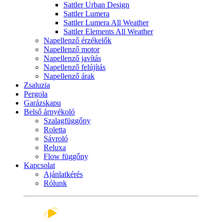
Sattler Urban Design
Sattler Lumera
Sattler Lumera All Weather
Sattler Elements All Weather
Napellenző érzékelők
Napellenző motor
Napellenző javítás
Napellenző felújítás
Napellenző árak
Zsaluzia
Pergola
Garázskapu
Belső árnyékoló
Szalagfüggőny
Roletta
Sávroló
Reluxa
Flow függőny
Kapcsolat
Ajánlatkérés
Rólunk