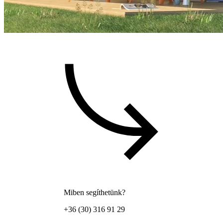
Miben segíthetünk?
+36 (30) 316 91 29