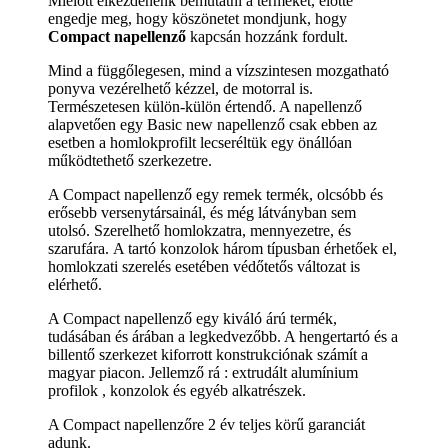
Mielőtt elkezdenénk bemutatni a terméket, előtte
engedje meg, hogy köszönetet mondjunk, hogy
Compact napellenző
kapcsán hozzánk fordult.
Mind a függőlegesen, mind a vízszintesen mozgatható
ponyva vezérelhető kézzel, de motorral is.
Természetesen külön-külön értendő. A napellenző
alapvetően egy Basic new napellenző csak ebben az
esetben a homlokprofilt lecseréltük egy önállóan
működtethető szerkezetre.
A Compact napellenző egy remek termék, olcsóbb és
erősebb versenytársainál, és még látványban sem
utolsó. Szerelhető homlokzatra, mennyezetre, és
szarufára. A tartó konzolok három típusban érhetőek el,
homlokzati szerelés esetében védőtetős változat is
elérhető.
A Compact napellenző egy kiváló árú termék,
tudásában és árában a legkedvezőbb. A hengertartó és a
billentő szerkezet kiforrott konstrukciónak számít a
magyar piacon. Jellemző rá : extrudált alumínium
profilok , konzolok és egyéb alkatrészek.
A Compact napellenzőre 2 év teljes körű garanciát
adunk.