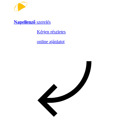
Napellenző
szerelés
Kérjen részletes
online ajánlatot