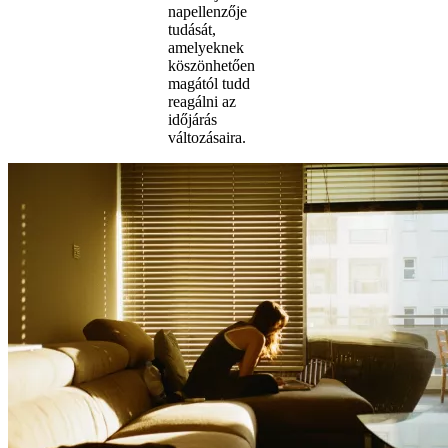
napellenzője
tudását,
amelyeknek
köszönhetően
magától tudd
reagálni az
időjárás
változásaira.