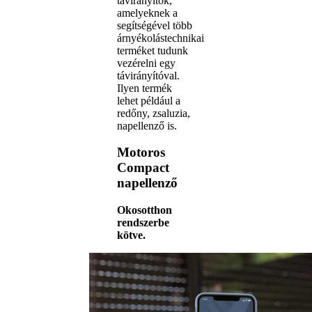
távirányítók,
amelyeknek a
segítségével több
árnyékolástechnikai
terméket tudunk
vezérelni egy
távirányítóval.
Ilyen termék
lehet például a
redőny, zsaluzia,
napellenző is.
Motoros
Compact
napellenző
Okosotthon
rendszerbe
kötve.