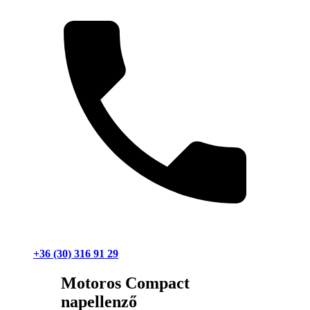
+36 (30) 316 91 29
Motoros Compact
napellenző