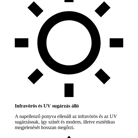
Infravörös és UV sugárzás álló
A napellenző ponyva ellenáll az infravörös és az UV
sugárzásnak, így színét és modern, illetve esztétikus
megjelenését hosszan megőrzi.