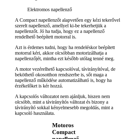
Elektromos napellenző
A Compact napellenzőt alapvetően egy kézi tekerővel
szerelt napellenző, amellyel ki-be tekerhetjük a
napellenzőt. Jó ha tudja, hogy ez a napellenző
rendelhető beépített motorral is.
Azt is érdemes tudni, hogy ha rendeléskor beépített
motorral kéri, akkor olcsóbban motorizálhatja a
napellenzőjét, mintha ezt később utólag tenné meg.
A motor vezérelhető kapcsolóval, távirányítóval, de
beköthető okosotthon rendszerbe is, sőt maga a
napellenző működése automatizálható is, hogy ha
érzékelőket is kér hozzá.
A kapcsolós változatot nem ajánljuk, hiszen nem
olcsóbb, mint a távirányítós változat és bizony a
távirányító sokkal kényelmesebb megoldás, mint a
kapcsoló használata.
Motoros
Compact
napellenző