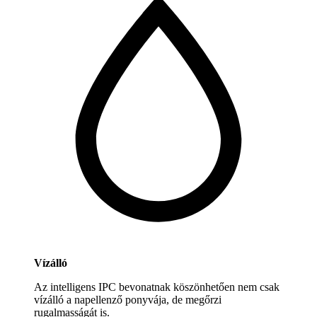
Vízálló
Az intelligens IPC bevonatnak köszönhetően nem csak
vízálló a napellenző ponyvája, de megőrzi
rugalmasságát is.