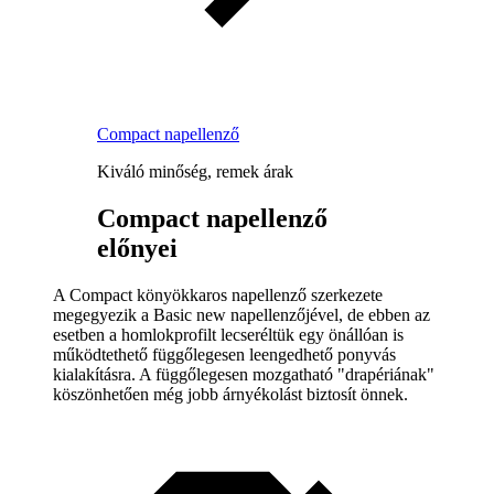
Compact napellenző
Kiváló minőség, remek árak
Compact napellenző
előnyei
A Compact könyökkaros napellenző szerkezete
megegyezik a Basic new napellenzőjével, de ebben az
esetben a homlokprofilt lecseréltük egy önállóan is
működtethető függőlegesen leengedhető ponyvás
kialakításra. A függőlegesen mozgatható "drapériának"
köszönhetően még jobb árnyékolást biztosít önnek.