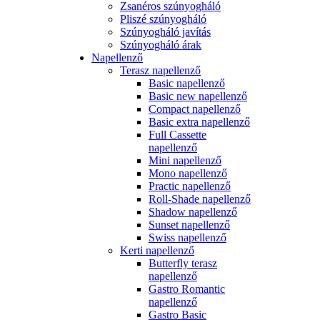
Zsanéros szúnyogháló
Pliszé szúnyogháló
Szúnyogháló javítás
Szúnyogháló árak
Napellenző
Terasz napellenző
Basic napellenző
Basic new napellenző
Compact napellenző
Basic extra napellenző
Full Cassette
napellenző
Mini napellenző
Mono napellenző
Practic napellenző
Roll-Shade napellenző
Shadow napellenző
Sunset napellenző
Swiss napellenző
Kerti napellenző
Butterfly terasz
napellenző
Gastro Romantic
napellenző
Gastro Basic