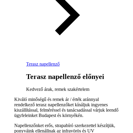
Terasz napellenző
Terasz napellenző előnyei
Kedvező árak, remek szakértelem
Kiváló minőségű és remek ár / érték aránnyal
rendelkező terasz napellenzőket kínáljuk ingyenes
kiszállítással, felméréssel és tanácsadással várjuk leendő
ügyfeleinket Budapest és környékén.
Napellenzőnket erős, strapabíró szerkezettel készítjük,
ponyváink ellenállnak az infravörös és UV