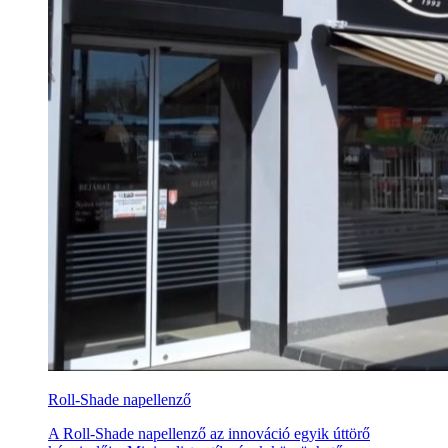
Roll-Shade napellenző
A Roll-Shade napellenző az innováció egyik úttörő