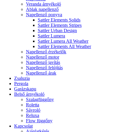
Veranda árnyékoló
Ablak napellenző
Napellenző ponyva
Sattler Elements Solids
Sattler Elements Stripes
Sattler Urban Design
Sattler Lumera
Sattler Lumera All Weather
Sattler Elements All Weather
Napellenző érzékelők
Napellenző motor
Napellenző javítás
Napellenző felújítás
Napellenző árak
Zsaluzia
Pergola
Garázskapu
Belső árnyékoló
Szalagfüggőny
Roletta
Sávroló
Reluxa
Flow függőny
Kapcsolat
Ajánlatkérés