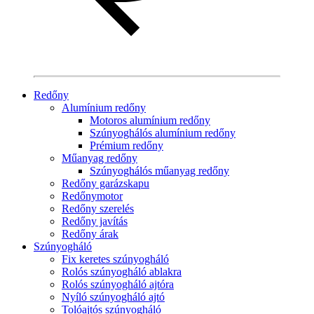
Redőny
Alumínium redőny
Motoros alumínium redőny
Szúnyoghálós alumínium redőny
Prémium redőny
Műanyag redőny
Szúnyoghálós műanyag redőny
Redőny garázskapu
Redőnymotor
Redőny szerelés
Redőny javítás
Redőny árak
Szúnyogháló
Fix keretes szúnyogháló
Rolós szúnyogháló ablakra
Rolós szúnyogháló ajtóra
Nyíló szúnyogháló ajtó
Tolóajtós szúnyogháló