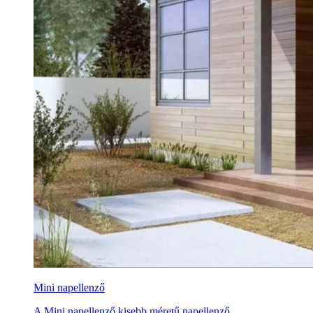
Mini napellenző
A Mini napellenző kisebb méretű napellenző.