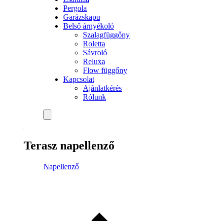
Pergola
Garázskapu
Belső árnyékoló
Szalagfüggőny
Roletta
Sávroló
Reluxa
Flow függőny
Kapcsolat
Ajánlatkérés
Rólunk
Terasz napellenző
Napellenző