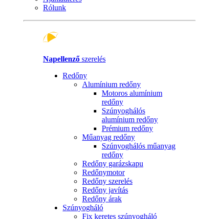
Rólunk
Napellenző
szerelés
Redőny
Alumínium redőny
Motoros alumínium
redőny
Szúnyoghálós
alumínium redőny
Prémium redőny
Műanyag redőny
Szúnyoghálós műanyag
redőny
Redőny garázskapu
Redőnymotor
Redőny szerelés
Redőny javítás
Redőny árak
Szúnyogháló
Fix keretes szúnyogháló