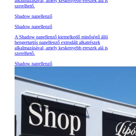
alkalmazásával, amely keskenyebb ereszek alá is
szerelhető.
Shadow napellenző
Shadow napellenző
A Shadow napellenző kiemelkedő minőségű álló
hengertartós napellenző extrudált alkatrészek
alkalmazásával, amely keskenyebb ereszek alá is
szerelhető.
Shadow napellenző