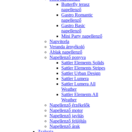
Butterfly terasz
napellenző
Gastro Romantic
napellenző
Gastro Basic
napellenző
Mini Party napellenző
Napvitorla
Veranda árnyékoló
Ablak napellenző
Napellenző ponyva
Sattler Elements Solids
Sattler Elements Stripes
Sattler Urban Design
Sattler Lumera
Sattler Lumera All
Weather
Sattler Elements All
Weather
Napellenző érzékelők
Napellenző motor
Napellenző javítás
Napellenző felújítás
Napellenző árak
Zsaluzia