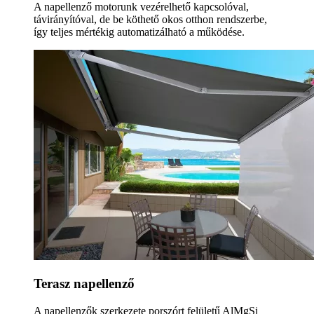
A napellenző motorunk vezérelhető kapcsolóval,
távirányítóval, de be köthető okos otthon rendszerbe,
így teljes mértékig automatizálható a működése.
Terasz napellenző
A napellenzők szerkezete porszórt felületű AlMgSi