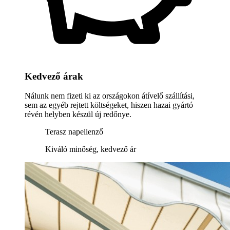
Kedvező árak
Nálunk nem fizeti ki az országokon átívelő szállítási,
sem az egyéb rejtett költségeket, hiszen hazai gyártó
révén helyben készül új redőnye.
Terasz napellenző
Kiváló minőség, kedvező ár