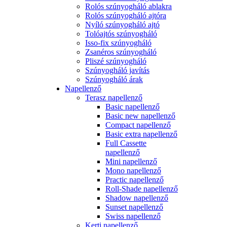
Rolós szúnyogháló ablakra
Rolós szúnyogháló ajtóra
Nyíló szúnyogháló ajtó
Tolóajtós szúnyogháló
Isso-fix szúnyogháló
Zsanéros szúnyogháló
Pliszé szúnyogháló
Szúnyogháló javítás
Szúnyogháló árak
Napellenző
Terasz napellenző
Basic napellenző
Basic new napellenző
Compact napellenző
Basic extra napellenző
Full Cassette
napellenző
Mini napellenző
Mono napellenző
Practic napellenző
Roll-Shade napellenző
Shadow napellenző
Sunset napellenző
Swiss napellenző
Kerti napellenző