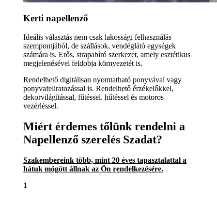
Kerti napellenző
Ideális választás nem csak lakossági felhasználás
szempontjából, de szállások, vendéglátó egységek
számára is. Erős, strapabíró szerkezet, amely esztétikus
megjelenésével feldobja környezetét is.
Rendelhető digitálisan nyomtatható ponyvával vagy
ponyvafeliratozással is. Rendelhető érzékelőkkel,
dekorvilágítással, fűtéssel. hűtéssel és motoros
vezérléssel.
Miért érdemes tőlünk rendelni a
Napellenző szerelés Szadat?
Szakembereink több, mint 20 éves tapasztalattal a
hátuk mögött állnak az Ön rendelkezésére.
1