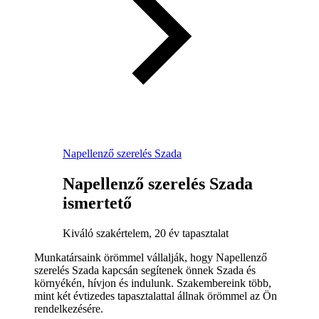
Napellenző szerelés Szada
Napellenző szerelés Szada
ismertető
Kiváló szakértelem, 20 év tapasztalat
Munkatársaink örömmel vállalják, hogy Napellenző
szerelés Szada kapcsán segítenek önnek Szada és
környékén, hívjon és indulunk. Szakembereink több,
mint két évtizedes tapasztalattal állnak örömmel az Ön
rendelkezésére.