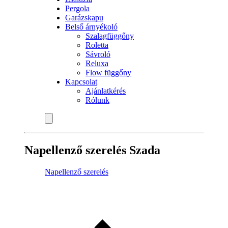
Pergola
Garázskapu
Belső árnyékoló
Szalagfüggőny
Roletta
Sávroló
Reluxa
Flow függőny
Kapcsolat
Ajánlatkérés
Rólunk
Napellenző szerelés Szada
Napellenző szerelés