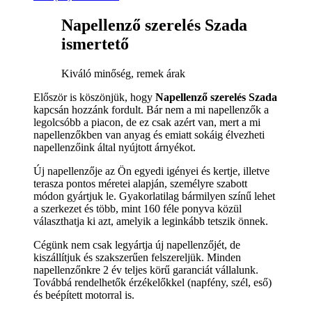
Napellenző szerelés Szada
ismertető
Kiváló minőség, remek árak
Először is köszönjük, hogy
Napellenző szerelés Szada
kapcsán hozzánk fordult. Bár nem a mi napellenzők a
legolcsóbb a piacon, de ez csak azért van, mert a mi
napellenzőkben van anyag és emiatt sokáig élvezheti
napellenzőink által nyújtott árnyékot.
Új napellenzője az Ön egyedi igényei és kertje, illetve
terasza pontos méretei alapján, személyre szabott
módon gyártjuk le. Gyakorlatilag bármilyen színű lehet
a szerkezet és több, mint 160 féle ponyva közül
választhatja ki azt, amelyik a leginkább tetszik önnek.
Cégünk nem csak legyártja új napellenzőjét, de
kiszállítjuk és szakszerűen felszereljük. Minden
napellenzőnkre 2 év teljes körű garanciát vállalunk.
Továbbá rendelhetők érzékelőkkel (napfény, szél, eső)
és beépített motorral is.