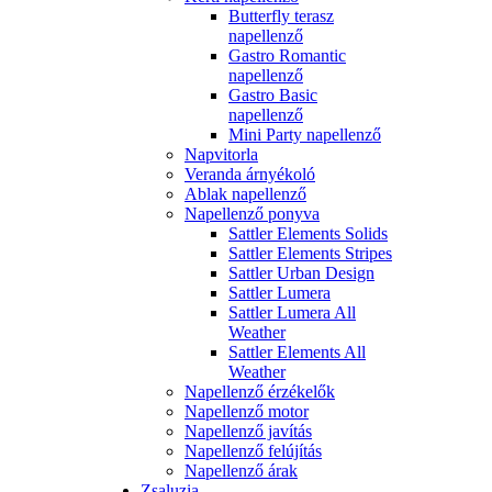
Butterfly terasz
napellenző
Gastro Romantic
napellenző
Gastro Basic
napellenző
Mini Party napellenző
Napvitorla
Veranda árnyékoló
Ablak napellenző
Napellenző ponyva
Sattler Elements Solids
Sattler Elements Stripes
Sattler Urban Design
Sattler Lumera
Sattler Lumera All
Weather
Sattler Elements All
Weather
Napellenző érzékelők
Napellenző motor
Napellenző javítás
Napellenző felújítás
Napellenző árak
Zsaluzia