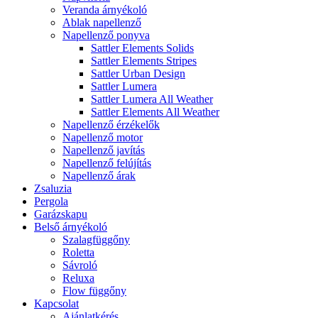
Veranda árnyékoló
Ablak napellenző
Napellenző ponyva
Sattler Elements Solids
Sattler Elements Stripes
Sattler Urban Design
Sattler Lumera
Sattler Lumera All Weather
Sattler Elements All Weather
Napellenző érzékelők
Napellenző motor
Napellenző javítás
Napellenző felújítás
Napellenző árak
Zsaluzia
Pergola
Garázskapu
Belső árnyékoló
Szalagfüggőny
Roletta
Sávroló
Reluxa
Flow függőny
Kapcsolat
Ajánlatkérés