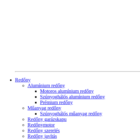
Redőny
Alumínium redőny
Motoros alumínium redőny
Szúnyoghálós alumínium redőny
Prémium redőny
Műanyag redőny
Szúnyoghálós műanyag redőny
Redőny garázskapu
Redőnymotor
Redőny szerelés
Redőny javítás