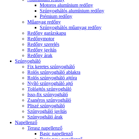
Motoros alumínium redőny
Szúnyoghálós alumínium redőny
Prémium redőny
Műanyag redőny
Szúnyoghálós műanyag redőny
Redőny garázskapu
Redőnymotor
Redőny szerelés
Redőny javítás
Redőny árak
Szúnyogháló
Fix keretes szúnyogháló
Rolós szúnyogháló ablakra
Rolós szúnyogháló ajtóra
Nyíló szúnyogháló ajtó
Tolóajtós szúnyogháló
Isso-fix szúnyogháló
Zsanéros szúnyogháló
Pliszé szúnyogháló
Szúnyogháló javítás
Szúnyogháló árak
Napellenző
Terasz napellenző
Basic napellenző