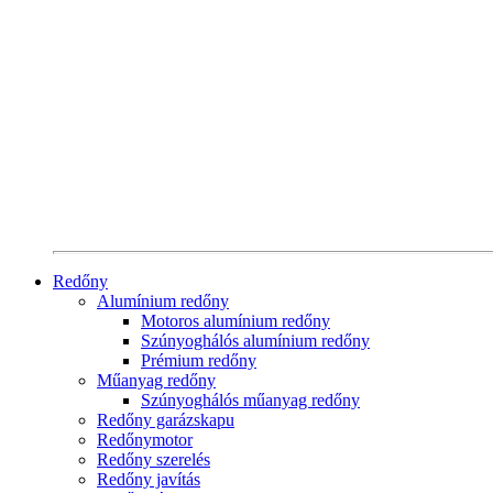
Redőny
Alumínium redőny
Motoros alumínium redőny
Szúnyoghálós alumínium redőny
Prémium redőny
Műanyag redőny
Szúnyoghálós műanyag redőny
Redőny garázskapu
Redőnymotor
Redőny szerelés
Redőny javítás