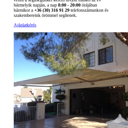
bármelyik napján, a nap
8:00 - 20:00
órájában
bármikor a
+36 (30) 316 91 29
telefonszámunkon és
szakembereink örömmel segítenek.
Ajánlatkérés