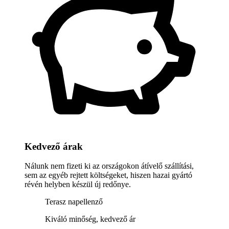
Kedvező árak
Nálunk nem fizeti ki az országokon átívelő szállítási,
sem az egyéb rejtett költségeket, hiszen hazai gyártó
révén helyben készül új redőnye.
Terasz napellenző
Kiváló minőség, kedvező ár