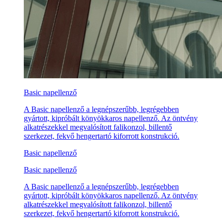
Basic napellenző
A Basic napellenző a legnépszerűbb, legrégebben
gyártott, kipróbált könyökkaros napellenző. Az öntvény
alkatrészekkel megvalósított falikonzol, billentő
szerkezet, fekvő hengertartó kiforrott konstrukció.
Basic napellenző
Basic napellenző
A Basic napellenző a legnépszerűbb, legrégebben
gyártott, kipróbált könyökkaros napellenző. Az öntvény
alkatrészekkel megvalósított falikonzol, billentő
szerkezet, fekvő hengertartó kiforrott konstrukció.