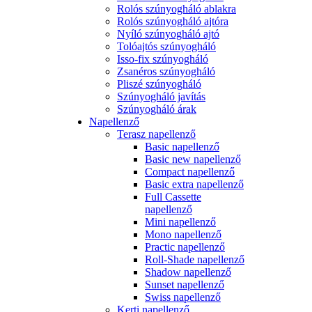
Rolós szúnyogháló ablakra
Rolós szúnyogháló ajtóra
Nyíló szúnyogháló ajtó
Tolóajtós szúnyogháló
Isso-fix szúnyogháló
Zsanéros szúnyogháló
Pliszé szúnyogháló
Szúnyogháló javítás
Szúnyogháló árak
Napellenző
Terasz napellenző
Basic napellenző
Basic new napellenző
Compact napellenző
Basic extra napellenző
Full Cassette
napellenző
Mini napellenző
Mono napellenző
Practic napellenző
Roll-Shade napellenző
Shadow napellenző
Sunset napellenző
Swiss napellenző
Kerti napellenző