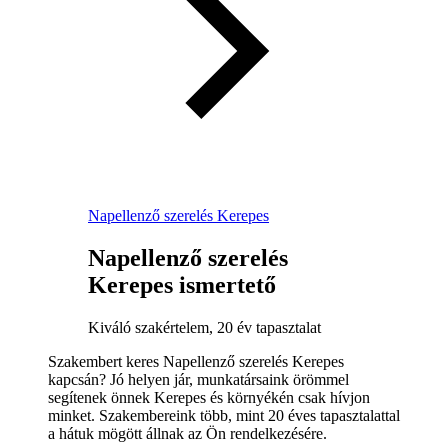
Napellenző szerelés Kerepes
Napellenző szerelés
Kerepes ismertető
Kiváló szakértelem, 20 év tapasztalat
Szakembert keres Napellenző szerelés Kerepes
kapcsán? Jó helyen jár, munkatársaink örömmel
segítenek önnek Kerepes és környékén csak hívjon
minket. Szakembereink több, mint 20 éves tapasztalattal
a hátuk mögött állnak az Ön rendelkezésére.