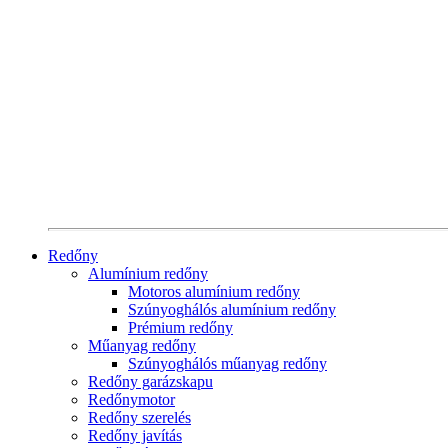
Redőny
Alumínium redőny
Motoros alumínium redőny
Szúnyoghálós alumínium redőny
Prémium redőny
Műanyag redőny
Szúnyoghálós műanyag redőny
Redőny garázskapu
Redőnymotor
Redőny szerelés
Redőny javítás