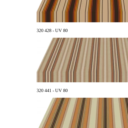
320 428 - UV 80
320 441 - UV 80