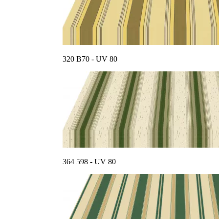
320 B70 - UV 80
364 598 - UV 80