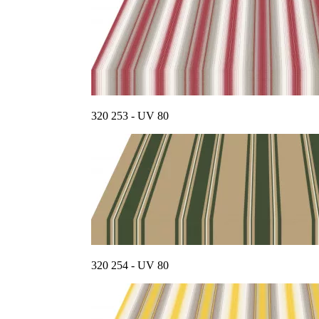
320 253 - UV 80
320 254 - UV 80