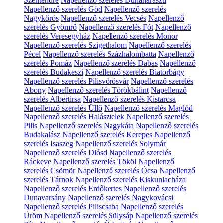
Szentendre
Napellenző szerelés Dunaharaszti
Napellenző szerelés Göd
Napellenző szerelés
Nagykőrös
Napellenző szerelés Vecsés
Napellenző
szerelés Gyömrő
Napellenző szerelés Fót
Napellenző
szerelés Veresegyház
Napellenző szerelés Monor
Napellenző szerelés Szigethalom
Napellenző szerelés
Pécel
Napellenző szerelés Százhalombatta
Napellenző
szerelés Pomáz
Napellenző szerelés Dabas
Napellenző
szerelés Budakeszi
Napellenző szerelés Biatorbágy
Napellenző szerelés Pilisvörösvár
Napellenző szerelés
Abony
Napellenző szerelés Törökbálint
Napellenző
szerelés Albertirsa
Napellenző szerelés Kistarcsa
Napellenző szerelés Üllő
Napellenző szerelés Maglód
Napellenző szerelés Halásztelek
Napellenző szerelés
Pilis
Napellenző szerelés Nagykáta
Napellenző szerelés
Budakalász
Napellenző szerelés Kerepes
Napellenző
szerelés Isaszeg
Napellenző szerelés Solymár
Napellenző szerelés Diósd
Napellenző szerelés
Ráckeve
Napellenző szerelés Tököl
Napellenző
szerelés Csömör
Napellenző szerelés Ócsa
Napellenző
szerelés Tárnok
Napellenző szerelés Kiskunlacháza
Napellenző szerelés Erdőkertes
Napellenző szerelés
Dunavarsány
Napellenző szerelés Nagykovácsi
Napellenző szerelés Piliscsaba
Napellenző szerelés
Üröm
Napellenző szerelés Sülysáp
Napellenző szerelés