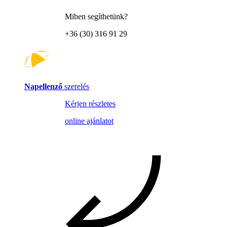
Miben segíthetünk?
+36 (30) 316 91 29
Napellenző
szerelés
Kérjen részletes
online ajánlatot