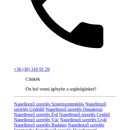
+36 (30) 316 91 29
Címkék
Ön hol venni igénybe a segítségünket?
Napellenző szerelés Szigetszentmiklós
Napellenző
szerelés Gödöllő
Napellenző szerelés Dunakeszi
Napellenző szerelés Érd
Napellenző szerelés Cegléd
Napellenző szerelés Vác
Napellenző szerelés Gyál
Napellenző szerelés Budaörs
Napellenző szerelés