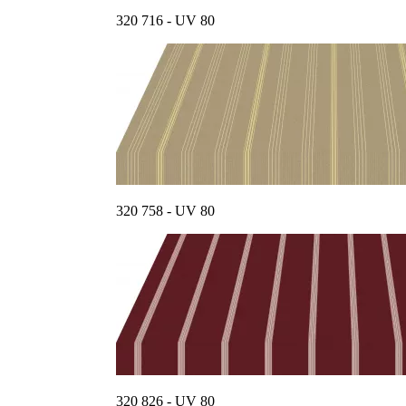
320 716 - UV 80
320 758 - UV 80
320 826 - UV 80