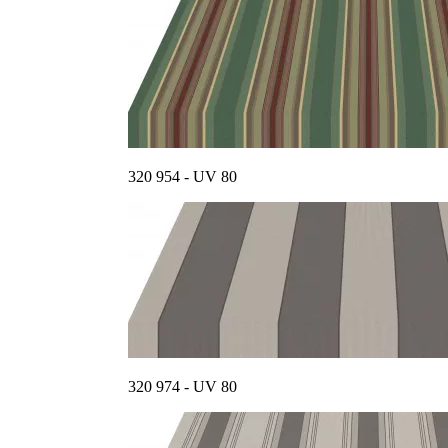
320 954 - UV 80
320 974 - UV 80