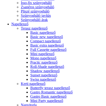
Isso-fix szúnyogháló
Zsanéros szúnyogháló
Pliszé szúnyogháló
Szúnyogháló javítás
Szúnyogháló árak
Napellenző
Terasz napellenző
Basic napellenző
Basic new napellenző
Compact napellenző
Basic extra napellenző
Full Cassette napellenző
Mini napellenző
Mono napellenző
Practic napellenző
Roll-Shade napellenző
Shadow napellenző
Sunset napellenző
Swiss napellenző
Kerti napellenző
Butterfly terasz napellenző
Gastro Romantic napellenző
Gastro Basic napellenző
Mini Party napellenző
Napvitorla