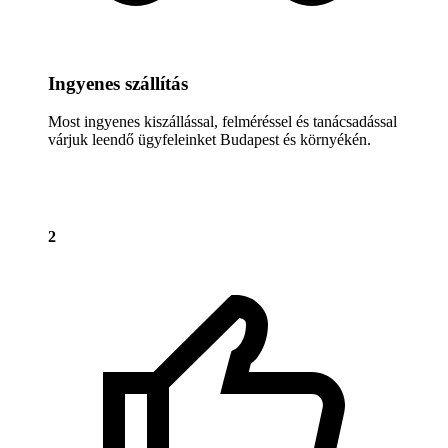
Ingyenes szállítás
Most ingyenes kiszállással, felméréssel és tanácsadással
várjuk leendő ügyfeleinket Budapest és környékén.
2