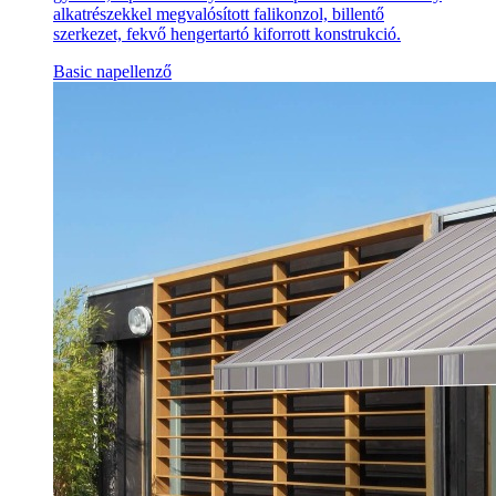
alkatrészekkel megvalósított falikonzol, billentő
szerkezet, fekvő hengertartó kiforrott konstrukció.
Basic napellenző