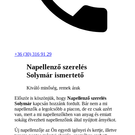
+36 (30) 316 91 29
Napellenző szerelés
Solymár ismertető
Kiváló minőség, remek árak
Először is köszönjük, hogy
Napellenző szerelés
Solymár
kapcsán hozzánk fordult. Bár nem a mi
napellenzők a legolcsóbb a piacon, de ez csak azért
van, mert a mi napellenzőkben van anyag és emiatt
sokáig élvezheti napellenzőink által nyújtott árnyékot.
Új napellenzője az Ön egyedi igényei és kertje, illetve