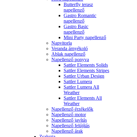
Butterfly terasz
napellenző
Gastro Romantic
napellenző
Gastro Basic
napellenző
Mini Party napellenző
Napvitorla
Veranda árnyékoló
Ablak napellenző
Napellenző ponyva
Sattler Elements Solids
Sattler Elements Stripes
Sattler Urban Design
Sattler Lumera
Sattler Lumera All
Weather
Sattler Elements All
Weather
Napellenző érzékelők
Napellenző motor
Napellenző javítás
Napellenző felújítás
Napellenző árak
Zsaluzia