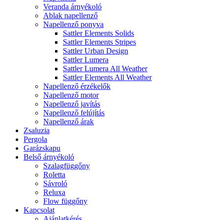
Veranda árnyékoló
Ablak napellenző
Napellenző ponyva
Sattler Elements Solids
Sattler Elements Stripes
Sattler Urban Design
Sattler Lumera
Sattler Lumera All Weather
Sattler Elements All Weather
Napellenző érzékelők
Napellenző motor
Napellenző javítás
Napellenző felújítás
Napellenző árak
Zsaluzia
Pergola
Garázskapu
Belső árnyékoló
Szalagfüggőny
Roletta
Sávroló
Reluxa
Flow függőny
Kapcsolat
Ajánlatkérés