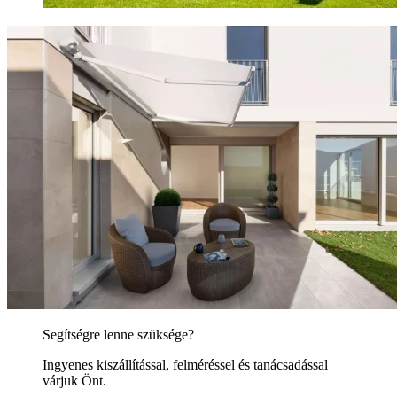
Segítségre lenne szüksége?
Ingyenes kiszállítással, felméréssel és tanácsadással
várjuk Önt.