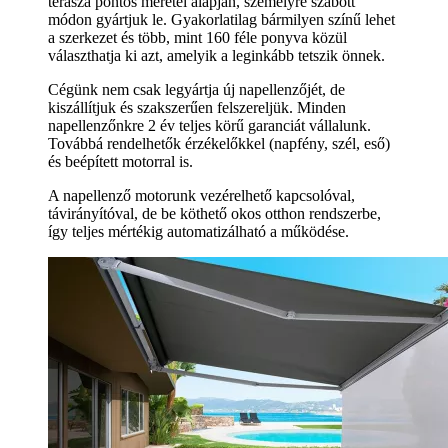
terasza pontos méretei alapján, személyre szabott
módon gyártjuk le. Gyakorlatilag bármilyen színű lehet
a szerkezet és több, mint 160 féle ponyva közül
választhatja ki azt, amelyik a leginkább tetszik önnek.
Cégünk nem csak legyártja új napellenzőjét, de
kiszállítjuk és szakszerűen felszereljük. Minden
napellenzőnkre 2 év teljes körű garanciát vállalunk.
Továbbá rendelhetők érzékelőkkel (napfény, szél, eső)
és beépített motorral is.
A napellenző motorunk vezérelhető kapcsolóval,
távirányítóval, de be köthető okos otthon rendszerbe,
így teljes mértékig automatizálható a működése.