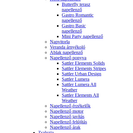
Butterfly terasz
napellenző
Gastro Romantic
napellenző
Gastro Basic
napellenző
Mini Party napellenző
Napvitorla
Veranda árnyékoló
Ablak napellenző
Napellenző ponyva
Sattler Elements Solids
Sattler Elements Stripes
Sattler Urban Design
Sattler Lumera
Sattler Lumera All
Weather
Sattler Elements All
Weather
Napellenző érzékelők
Napellenző motor
Napellenző javítás
Napellenző felújítás
Napellenző árak
Zsaluzia