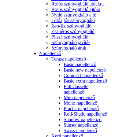
Rolós szúnyogháló ablakra
Rolós szúnyogháló ajtóra
Nyíló szúnyogháló ajtó
Tolóajtós szúnyogháló
Isso-fix szúnyogháló
Zsanéros szúnyogháló
Pliszé szúnyogháló
Szúnyogháló javítás
Szúnyogháló árak
Napellenző
Terasz napellenző
Basic napellenző
Basic new napellenző
Compact napellenző
Basic extra napellenző
Full Cassette
napellenző
Mini napellenző
Mono napellenző
Practic napellenző
Roll-Shade napellenző
Shadow napellenző
Sunset napellenző
Swiss napellenző
Kerti napellenző