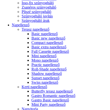
Isso-fix szúnyogháló
Zsanéros szúnyogháló
Pliszé szúnyogháló
Szúnyogháló javítás
Szúnyogháló árak
Napellenző
Terasz napellenző
Basic napellenző
Basic new napellenző
Compact napellenző
Basic extra napellenző
Full Cassette napellenző
Mini napellenző
Mono napellenző
Practic napellenző
Roll-Shade napellenző
Shadow napellenző
Sunset napellenző
Swiss napellenző
Kerti napellenző
Butterfly terasz napellenző
Gastro Romantic napellenző
Gastro Basic napellenző
Mini Party napellenző
Napvitorla