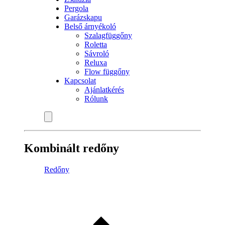
Pergola
Garázskapu
Belső árnyékoló
Szalagfüggőny
Roletta
Sávroló
Reluxa
Flow függőny
Kapcsolat
Ajánlatkérés
Rólunk
Kombinált redőny
Redőny