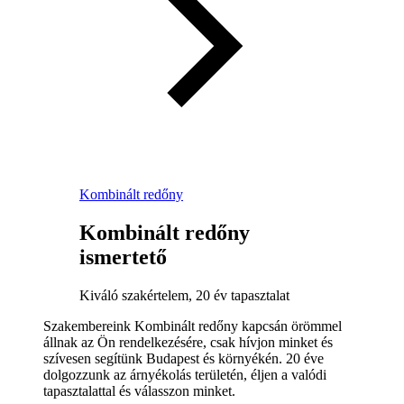
Kombinált redőny
Kombinált redőny
ismertető
Kiváló szakértelem, 20 év tapasztalat
Szakembereink Kombinált redőny kapcsán örömmel
állnak az Ön rendelkezésére, csak hívjon minket és
szívesen segítünk Budapest és környékén. 20 éve
dolgozzunk az árnyékolás területén, éljen a valódi
tapasztalattal és válasszon minket.