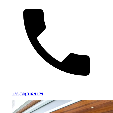
+36 (30) 316 91 29