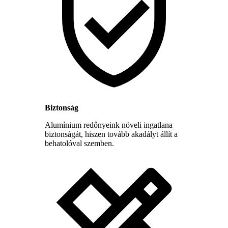
Biztonság
Alumínium redőnyeink növeli ingatlana
biztonságát, hiszen tovább akadályt állít a
behatolóval szemben.