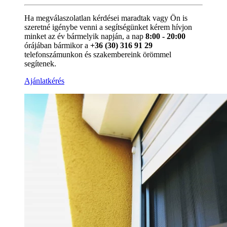
Ha megválaszolatlan kérdései maradtak vagy Ön is
szeretné igénybe venni a segítségünket kérem hívjon
minket az év bármelyik napján, a nap
8:00 - 20:00
órájában bármikor a
+36 (30) 316 91 29
telefonszámunkon és szakembereink örömmel
segítenek.
Ajánlatkérés