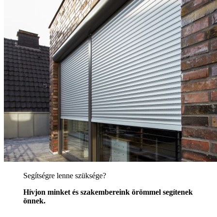
Segítségre lenne szüksége?
Hívjon minket és szakembereink örömmel segítenek
önnek.