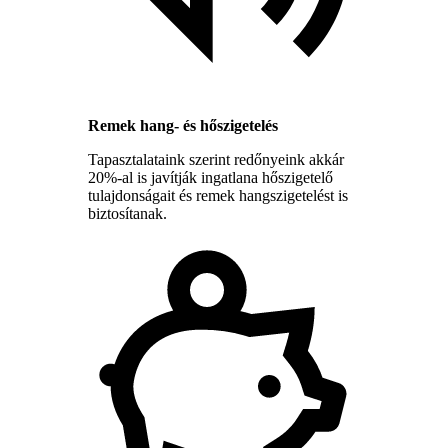
Remek hang- és hőszigetelés
Tapasztalataink szerint redőnyeink akkár
20%-al is javítják ingatlana hőszigetelő
tulajdonságait és remek hangszigetelést is
biztosítanak.