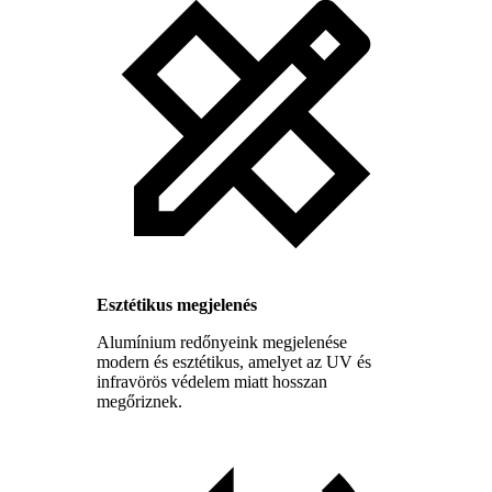
Esztétikus megjelenés
Alumínium redőnyeink megjelenése
modern és esztétikus, amelyet az UV és
infravörös védelem miatt hosszan
megőriznek.