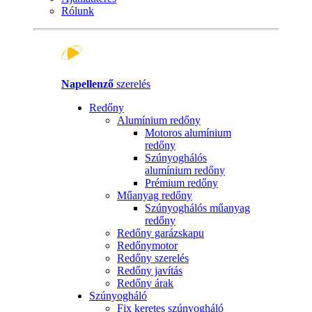
Rólunk
Napellenző
szerelés
Redőny
Alumínium redőny
Motoros alumínium
redőny
Szúnyoghálós
alumínium redőny
Prémium redőny
Műanyag redőny
Szúnyoghálós műanyag
redőny
Redőny garázskapu
Redőnymotor
Redőny szerelés
Redőny javítás
Redőny árak
Szúnyogháló
Fix keretes szúnyogháló