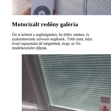
Motorizált redőny galéria
Ön is kérheti a segítségünket, ha felhív minket, és
szakembereink szívesen segítenek. Több mint, húsz
évnyi tapasztalat áll mögöttünk, hogy az Ön
rendelkezésére álljunk.