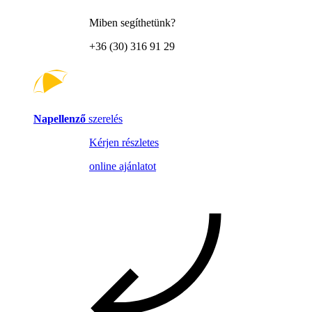
Miben segíthetünk?
+36 (30) 316 91 29
Napellenző
szerelés
Kérjen részletes
online ajánlatot