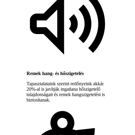
Remek hang- és hőszigetelés
Tapasztalataink szerint redőnyeink akkár
20%-al is javítják ingatlana hőszigetelő
tulajdonságait és remek hangszigetelést is
biztosítanak.