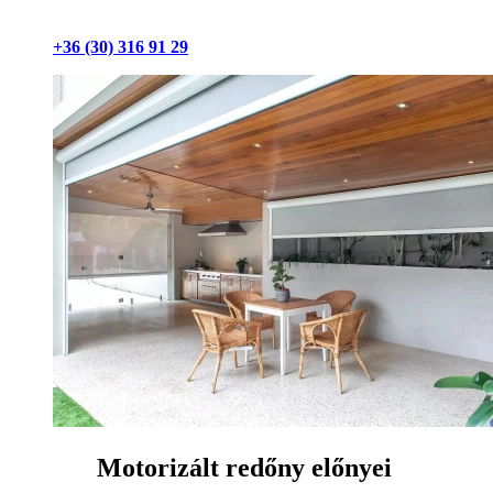
+36 (30) 316 91 29
Motorizált redőny előnyei