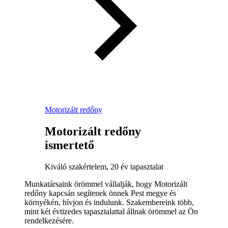
Motorizált redőny
Motorizált redőny
ismertető
Kiváló szakértelem, 20 év tapasztalat
Munkatársaink örömmel vállalják, hogy Motorizált
redőny kapcsán segítenek önnek Pest megye és
környékén, hívjon és indulunk. Szakembereink több,
mint két évtizedes tapasztalattal állnak örömmel az Ön
rendelkezésére.