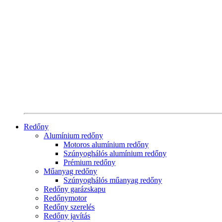
Redőny
Alumínium redőny
Motoros alumínium redőny
Szúnyoghálós alumínium redőny
Prémium redőny
Műanyag redőny
Szúnyoghálós műanyag redőny
Redőny garázskapu
Redőnymotor
Redőny szerelés
Redőny javítás