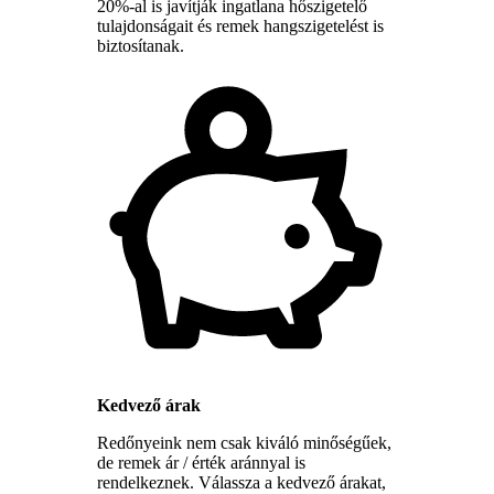
20%-al is javítják ingatlana hőszigetelő
tulajdonságait és remek hangszigetelést is
biztosítanak.
Kedvező árak
Redőnyeink nem csak kiváló minőségűek,
de remek ár / érték aránnyal is
rendelkeznek. Válassza a kedvező árakat,