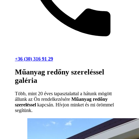
+36 (30) 316 91 29
Műanyag redőny szereléssel
galéria
Több, mint 20 éves tapasztalattal a hátunk mögött
állunk az Ön rendelkezésére
Műanyag redőny
szereléssel
kapcsán. Hívjon minket és mi örömmel
segítünk.