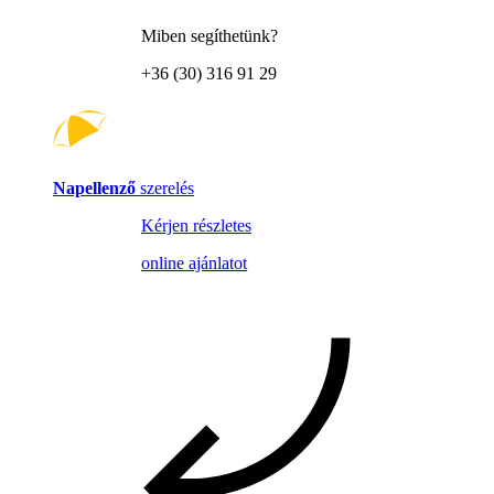
Miben segíthetünk?
+36 (30) 316 91 29
Napellenző
szerelés
Kérjen részletes
online ajánlatot