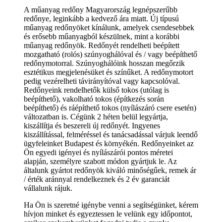
A műanyag redőny Magyarország legnépszerűbb
redőnye, leginkább a kedvező ára miatt. Új típusú
műanyag redőnyöket kínálunk, amelyek csendesebbek
és erősebb műanyagból készülnek, mint a korábbi
műanyag redőnyök. Redőnyét rendelheti beépített
mozgatható (rolós) szúnyoghálóval és / vagy beépíthető
redőnymotorral. Szúnyoghálóink hosszan megőrzik
esztétikus megjelenésüket és színűket. A redőnymotort
pedig vezérelheti távirányítóval vagy kapcsolóval.
Redőnyeink rendelhetők külső tokos (utólag is
beépíthető), vakolható tokos (építkezés során
beépíthető) és ráépíthető tokos (nyílászáró csere esetén)
változatban is. Cégünk 2 héten belül legyártja,
kiszállítja és beszereli új redőnyét. Ingyenes
kiszállítással, felméréssel és tanácsadással várjuk leendő
ügyfeleinket Budapest és környékén. Redőnyeinket az
Ön egyedi igényei és nyílászárói pontos méretei
alapján, személyre szabott módon gyártjuk le. Az
általunk gyártot redőnyök kiváló minőségűek, remek ár
/ érték aránnyal rendelkeznek és 2 év garanciát
vállalunk rájuk.
Ha Ön is szeretné igénybe venni a segítségünket, kérem
hívjon minket és egyeztessen le velünk egy időpontot,