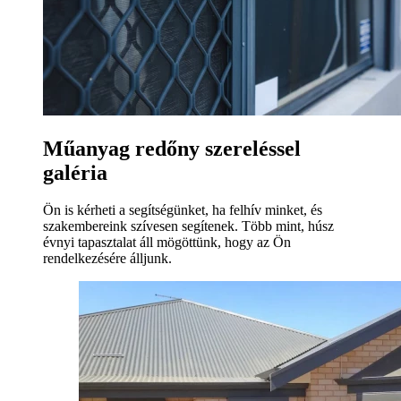
Műanyag redőny szereléssel
galéria
Ön is kérheti a segítségünket, ha felhív minket, és
szakembereink szívesen segítenek. Több mint, húsz
évnyi tapasztalat áll mögöttünk, hogy az Ön
rendelkezésére álljunk.