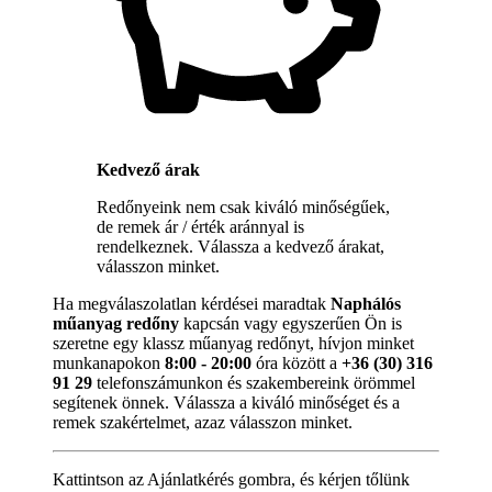
Kedvező árak
Redőnyeink nem csak kiváló minőségűek,
de remek ár / érték aránnyal is
rendelkeznek. Válassza a kedvező árakat,
válasszon minket.
Ha megválaszolatlan kérdései maradtak
Naphálós
műanyag redőny
kapcsán vagy egyszerűen Ön is
szeretne egy klassz műanyag redőnyt, hívjon minket
munkanapokon
8:00 - 20:00
óra között a
+36 (30) 316
91 29
telefonszámunkon és szakembereink örömmel
segítenek önnek. Válassza a kiváló minőséget és a
remek szakértelmet, azaz válasszon minket.
Kattintson az Ajánlatkérés gombra, és kérjen tőlünk