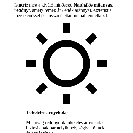
Ismerje meg a kiváló minőségű
Naphálós műanyag
redőny
t, amely remek ár / érték aránnyal, esztétikus
megjelenéssel és hosszú élettartammal rendelkezik.
Tökéletes árnyékolás
Műanyag redőnyünk tökéletes árnyékolást
biztosítanak bármelyik helyiségben önnek