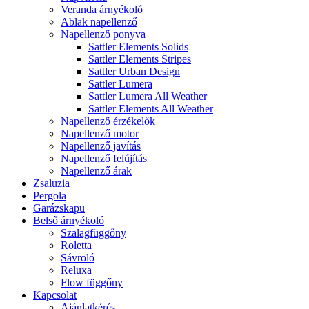
Veranda árnyékoló
Ablak napellenző
Napellenző ponyva
Sattler Elements Solids
Sattler Elements Stripes
Sattler Urban Design
Sattler Lumera
Sattler Lumera All Weather
Sattler Elements All Weather
Napellenző érzékelők
Napellenző motor
Napellenző javítás
Napellenző felújítás
Napellenző árak
Zsaluzia
Pergola
Garázskapu
Belső árnyékoló
Szalagfüggőny
Roletta
Sávroló
Reluxa
Flow függőny
Kapcsolat
Ajánlatkérés