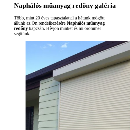
Naphálós műanyag redőny galéria
Több, mint 20 éves tapasztalattal a hátunk mögött
állunk az Ön rendelkezésére
Naphálós műanyag
redőny
kapcsán. Hívjon minket és mi örömmel
segítünk.