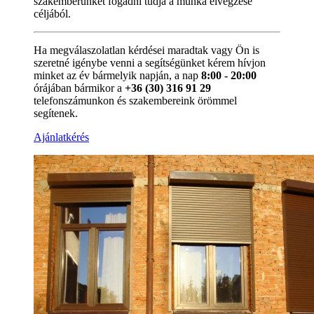
szakemberünket fogadni tudja a munka elvégzése
céljából.
Ha megválaszolatlan kérdései maradtak vagy Ön is
szeretné igénybe venni a segítségünket kérem hívjon
minket az év bármelyik napján, a nap
8:00 - 20:00
órájában bármikor a
+36 (30) 316 91 29
telefonszámunkon és szakembereink örömmel
segítenek.
Ajánlatkérés