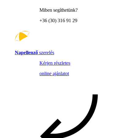
Miben segíthetünk?
+36 (30) 316 91 29
Napellenző
szerelés
Kérjen részletes
online ajánlatot