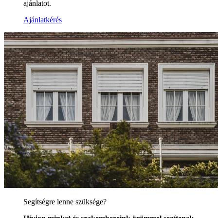
ajánlatot.
Ajánlatkérés
Segítségre lenne szüksége?