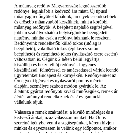
A műanyag redőny Magyarország legnépszerűbb
redőnye, leginkább a kedvező ára miatt. Új típusú
műanyag redőnyöket kínálunk, amelyek csendesebbek
és erősebb műanyagból készülnek, mint a korábbi
műanyag redőnyök. A beépített napháló segítségével
jobban szabályozható a helyiségünkbe beengedett
napfény, mintha csak a redőnyt húznánk le részben.
Redőnyeink rendelhetők külső tokos (utólag is
beépíthető), vakolható tokos (építkezés során
beépíthető) és ráépíthető tokos (nyílászáró csere esetén)
változatban is. Cégünk 2 héten belül legyártja,
kiszállítja és beszereli új redőnyét. Ingyenes
kiszállítással, felméréssel és tanácsadással várjuk leendő
ügyfeleinket Budapest és környékén. Redőnyeinket az
Ön egyedi igényei és nyílászárói pontos méretei
alapján, személyre szabott módon gyártjuk le. Az
általunk gyártot redőnyök kiváló minőségűek, remek ár
/ érték aránnyal rendelkeznek és 2 év garanciát
vállalunk rájuk.
Válassza a remek szaktudást, a kiváló minőséget és a
kedvező árakat, azaz válasszon minket. Ha Ön is
szeretné igénybe venni a segítségünket, kérem hívjon
minket és egyeztessen le velünk egy időpontot, amikor