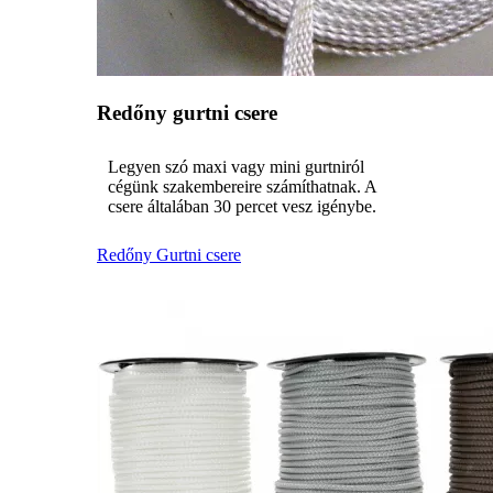
Redőny gurtni csere
Legyen szó maxi vagy mini gurtniról
cégünk szakembereire számíthatnak. A
csere általában 30 percet vesz igénybe.
Redőny Gurtni csere