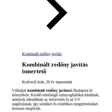
Kombinált redőny javítás
Kombinált redőny javítás
ismertető
Kedvező árak, 20 év tapasztalat
Vállaljuk
kombinált redőny javítás
át Budapest és
környékén. Kiváló minőségű szúnyoghálókat kínálunk,
amelyek ellenállnak az infravörös és az UV
sugárzásnak, így színűket és esztétikus megjelenésüket
hosszan megőrzik.