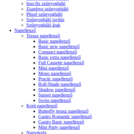
Isso-fix szúnyogháló
Zsanéros szúnyogháló
Pliszé szúnyogháló
Szúnyogháló javítás
Szúnyogháló árak
Napellenző
Terasz napellenző
Basic napellenző
Basic new napellenző
Compact napellenző
Basic extra napellenző
Full Cassette napellenző
Mini napellenző
Mono napellenző
Practic napellenző
Roll-Shade napellenző
Shadow napellenző
Sunset napellenző
Swiss napellenző
Kerti napellenző
Butterfly terasz napellenző
Gastro Romantic napellenző
Gastro Basic napellenző
Mini Party napellenző
Napvitorla