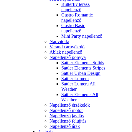
Butterfly terasz
napellenző
Gastro Romantic
napellenző
Gastro Basic
napellenző
Mini Party napellenző
Napvitorla
Veranda árnyékoló
Ablak napellenző
Napellenző ponyva
Sattler Elements Solids
Sattler Elements Stripes
Sattler Urban Design
Sattler Lumera
Sattler Lumera All
Weather
Sattler Elements All
Weather
Napellenző érzékelők
Napellenző motor
Napellenző javítás
Napellenző felújítás
Napellenző árak
Zsaluzia