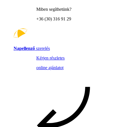
Miben segíthetünk?
+36 (30) 316 91 29
Napellenző
szerelés
Kérjen részletes
online ajánlatot