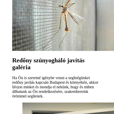
Redőny szúnyogháló javítás
galéria
Ha Ön is szeretné igénybe venni a segítségünket
redőny javítás kapcsán Budapest és környékén, akkor
hívjon minket és mondja el nekünk, hogy és miben
állhatunk az Ön rendelkezésére, szakembereink
örömmel segítenek.