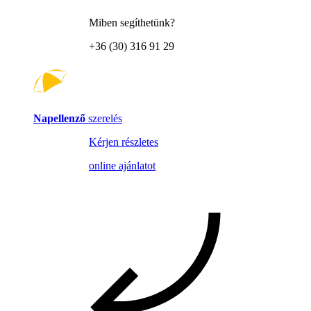
Miben segíthetünk?
+36 (30) 316 91 29
Napellenző
szerelés
Kérjen részletes
online ajánlatot