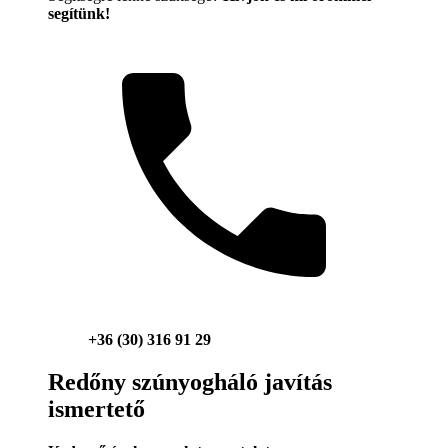
segítünk!
+36 (30) 316 91 29
Redőny szúnyogháló javítás
ismertető