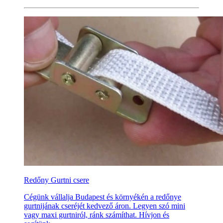
Redőny Gurtni csere
Cégünk vállalja Budapest és környékén a redőnye
gurtnijának cseréjét kedvező áron. Legyen szó mini
vagy maxi gurtniról, ránk számíthat. Hívjon és