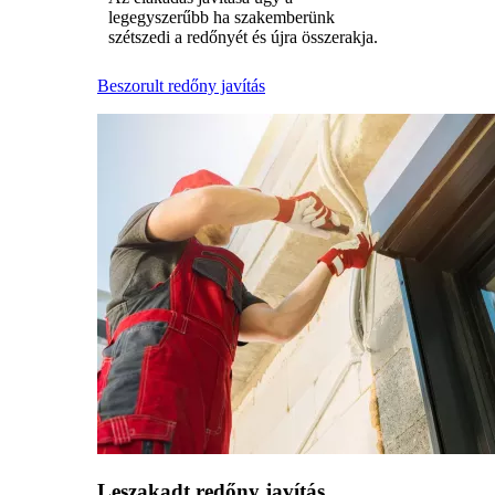
legegyszerűbb ha szakemberünk
szétszedi a redőnyét és újra összerakja.
Beszorult redőny javítás
Leszakadt redőny javítás