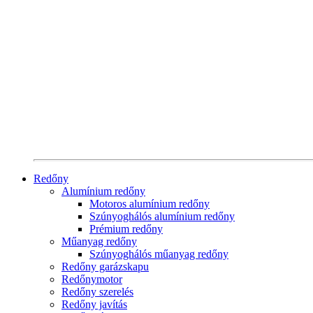
Redőny
Alumínium redőny
Motoros alumínium redőny
Szúnyoghálós alumínium redőny
Prémium redőny
Műanyag redőny
Szúnyoghálós műanyag redőny
Redőny garázskapu
Redőnymotor
Redőny szerelés
Redőny javítás