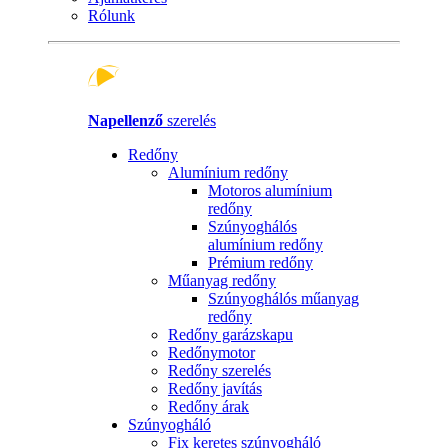
Rólunk
Napellenző
szerelés
Redőny
Alumínium redőny
Motoros alumínium
redőny
Szúnyoghálós
alumínium redőny
Prémium redőny
Műanyag redőny
Szúnyoghálós műanyag
redőny
Redőny garázskapu
Redőnymotor
Redőny szerelés
Redőny javítás
Redőny árak
Szúnyogháló
Fix keretes szúnyogháló