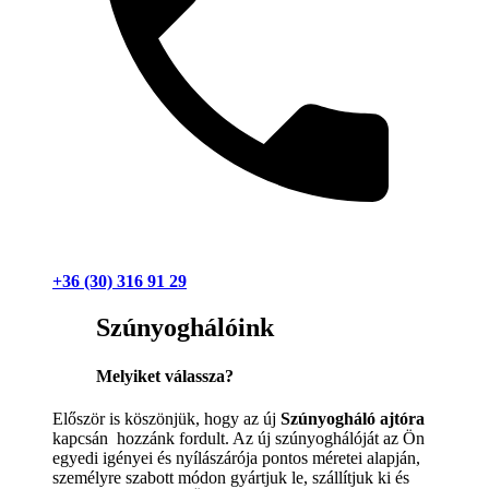
+36 (30) 316 91 29
Szúnyoghálóink
Melyiket válassza?
Először is köszönjük, hogy az új
Szúnyogháló ajtóra
kapcsán hozzánk fordult. Az új szúnyoghálóját az Ön
egyedi igényei és nyílászárója pontos méretei alapján,
személyre szabott módon gyártjuk le, szállítjuk ki és