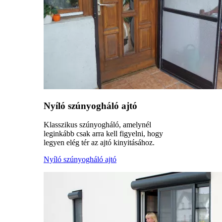
Nyíló szúnyogháló ajtó
Klasszikus szúnyogháló, amelynél
leginkább csak arra kell figyelni, hogy
legyen elég tér az ajtó kinyitásához.
Nyíló szúnyogháló ajtó