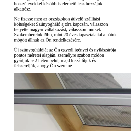
hosszú évekkel később is elérhető lesz hozzájuk
alkatrész.
Ne fizesse meg az országokon átívelő szállítási
költségeket Szúnyogháló ajtóra kapcsán, válasszon
helyette magyar vállalkozást, válasszon minket.
Szakembereink több, mint 20 éves tapasztalattal a hátuk
mögött állnak az Ön rendelkezésére.
Új szúnyoghálóját az Ön egyedi igényei és nyílászárója
pontos méretei alapján, személyre szabott módon
gyártjuk le 2 héten belül, majd kiszállítjuk és
felszereljük, ahogy Ön szeretné.