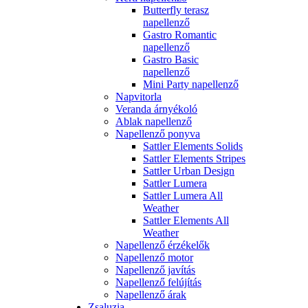
Butterfly terasz
napellenző
Gastro Romantic
napellenző
Gastro Basic
napellenző
Mini Party napellenző
Napvitorla
Veranda árnyékoló
Ablak napellenző
Napellenző ponyva
Sattler Elements Solids
Sattler Elements Stripes
Sattler Urban Design
Sattler Lumera
Sattler Lumera All
Weather
Sattler Elements All
Weather
Napellenző érzékelők
Napellenző motor
Napellenző javítás
Napellenző felújítás
Napellenző árak
Zsaluzia