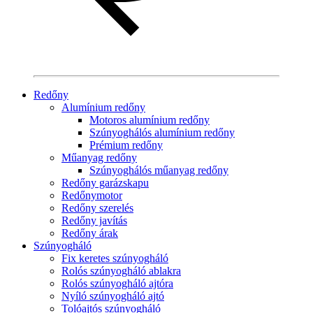
Redőny
Alumínium redőny
Motoros alumínium redőny
Szúnyoghálós alumínium redőny
Prémium redőny
Műanyag redőny
Szúnyoghálós műanyag redőny
Redőny garázskapu
Redőnymotor
Redőny szerelés
Redőny javítás
Redőny árak
Szúnyogháló
Fix keretes szúnyogháló
Rolós szúnyogháló ablakra
Rolós szúnyogháló ajtóra
Nyíló szúnyogháló ajtó
Tolóajtós szúnyogháló