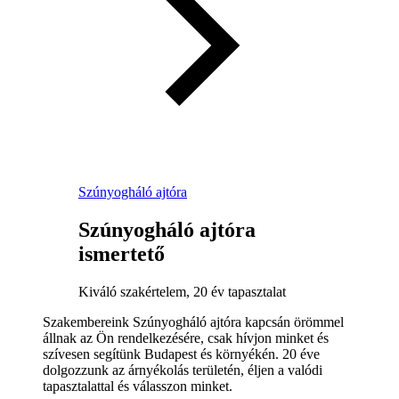
Szúnyogháló ajtóra
Szúnyogháló ajtóra
ismertető
Kiváló szakértelem, 20 év tapasztalat
Szakembereink Szúnyogháló ajtóra kapcsán örömmel
állnak az Ön rendelkezésére, csak hívjon minket és
szívesen segítünk Budapest és környékén. 20 éve
dolgozzunk az árnyékolás területén, éljen a valódi
tapasztalattal és válasszon minket.