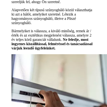
szereljük fel, ahogy Ön szeretné.
Alapvetően két típusú szúnyogháló közül választhatja
ki azt a hálót, amelyiket szeretné. Létezik a
hagyományos szúnyogháló, illetve a Pliszé
szúnyogháló.
Bármelyiket is válassza, a kiváló minőség, remek ár /
érték és az esztétikus megjelenést válassza, amelyre 2
év teljes körű garanciát vállalunk.
Ne feledje, most
ingyenes kiszállítással, felméréssel és tanácsadással
várjuk leendő ügyfeleinket.