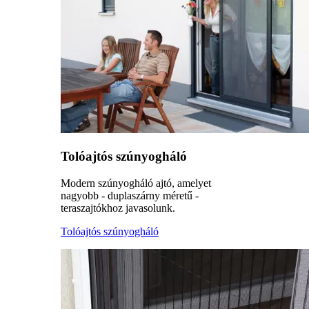
Tolóajtós szúnyogháló
Modern szúnyogháló ajtó, amelyet
nagyobb - duplaszárny méretű -
teraszajtókhoz javasolunk.
Tolóajtós szúnyogháló