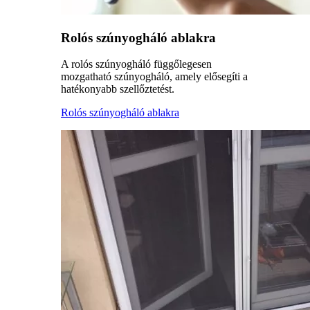
Rolós szúnyogháló ablakra
A rolós szúnyogháló függőlegesen
mozgatható szúnyogháló, amely elősegíti a
hatékonyabb szellőztetést.
Rolós szúnyogháló ablakra