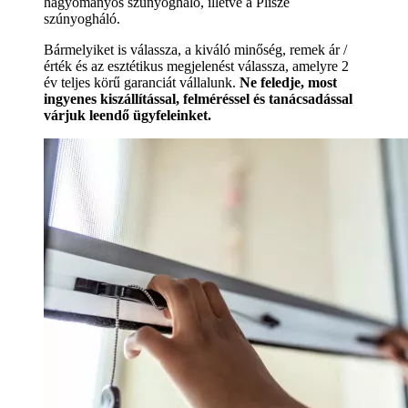
hagyományos szúnyogháló, illetve a Pliszé
szúnyogháló.
Bármelyiket is válassza, a kiváló minőség, remek ár /
érték és az esztétikus megjelenést válassza, amelyre 2
év teljes körű garanciát vállalunk.
Ne feledje, most
ingyenes kiszállítással, felméréssel és tanácsadással
várjuk leendő ügyfeleinket.