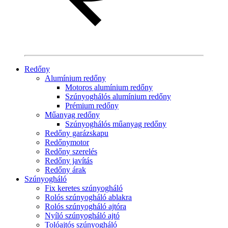
Redőny
Alumínium redőny
Motoros alumínium redőny
Szúnyoghálós alumínium redőny
Prémium redőny
Műanyag redőny
Szúnyoghálós műanyag redőny
Redőny garázskapu
Redőnymotor
Redőny szerelés
Redőny javítás
Redőny árak
Szúnyogháló
Fix keretes szúnyogháló
Rolós szúnyogháló ablakra
Rolós szúnyogháló ajtóra
Nyíló szúnyogháló ajtó
Tolóajtós szúnyogháló