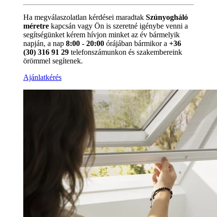
Ha megválaszolatlan kérdései maradtak
Szúnyogháló
méretre
kapcsán vagy Ön is szeretné igénybe venni a
segítségünket kérem hívjon minket az év bármelyik
napján, a nap
8:00 - 20:00
órájában bármikor a
+36
(30) 316 91 29
telefonszámunkon és szakembereink
örömmel segítenek.
Ajánlatkérés