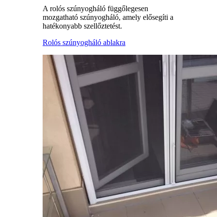
A rolós szúnyogháló függőlegesen
mozgatható szúnyogháló, amely elősegíti a
hatékonyabb szellőztetést.
Rolós szúnyogháló ablakra