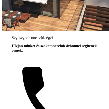
Segítségre lenne szüksége?
Hívjon minket és szakembereink örömmel segítenek
önnek.