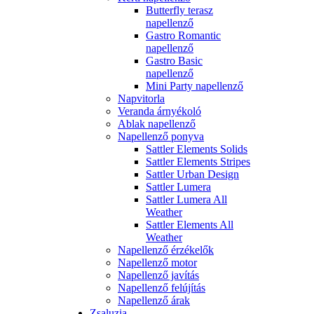
Butterfly terasz
napellenző
Gastro Romantic
napellenző
Gastro Basic
napellenző
Mini Party napellenző
Napvitorla
Veranda árnyékoló
Ablak napellenző
Napellenző ponyva
Sattler Elements Solids
Sattler Elements Stripes
Sattler Urban Design
Sattler Lumera
Sattler Lumera All
Weather
Sattler Elements All
Weather
Napellenző érzékelők
Napellenző motor
Napellenző javítás
Napellenző felújítás
Napellenző árak
Zsaluzia