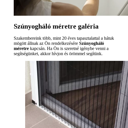
Szúnyogháló méretre galéria
Szakembereink több, mint 20 éves tapasztalattal a hátuk
mögött állnak az Ön rendelkezésére
Szúnyogháló
méretre
kapcsán. Ha Ön is szeretné igénybe venni a
segítségünket, akkor hívjon és örömmel segítünk.