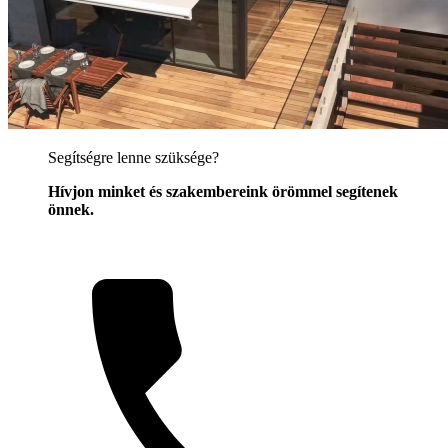
Segítségre lenne szüksége?
Hívjon minket és szakembereink örömmel segítenek
önnek.