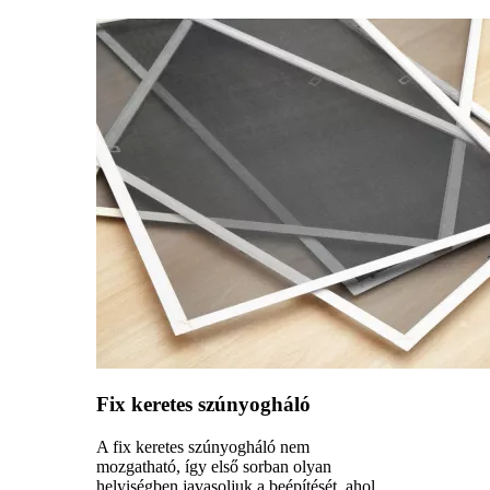
Fix keretes szúnyogháló
A fix keretes szúnyogháló nem
mozgatható, így első sorban olyan
helyiségben javasoljuk a beépítését, ahol