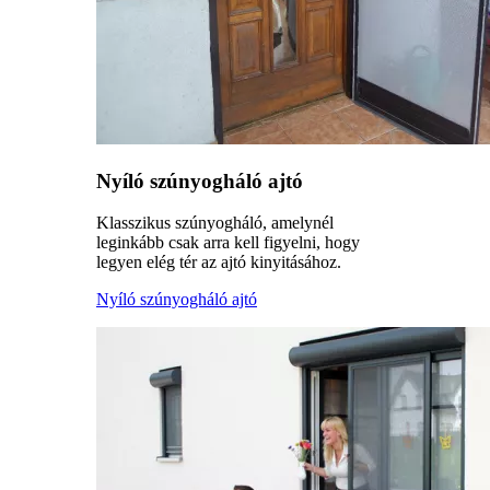
Nyíló szúnyogháló ajtó
Klasszikus szúnyogháló, amelynél
leginkább csak arra kell figyelni, hogy
legyen elég tér az ajtó kinyitásához.
Nyíló szúnyogháló ajtó