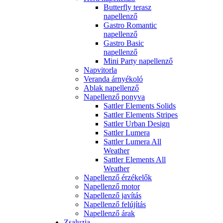
Butterfly terasz
napellenző
Gastro Romantic
napellenző
Gastro Basic
napellenző
Mini Party napellenző
Napvitorla
Veranda árnyékoló
Ablak napellenző
Napellenző ponyva
Sattler Elements Solids
Sattler Elements Stripes
Sattler Urban Design
Sattler Lumera
Sattler Lumera All
Weather
Sattler Elements All
Weather
Napellenző érzékelők
Napellenző motor
Napellenző javítás
Napellenző felújítás
Napellenző árak
Zsaluzia