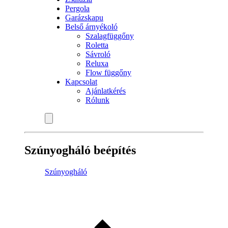
Pergola
Garázskapu
Belső árnyékoló
Szalagfüggőny
Roletta
Sávroló
Reluxa
Flow függőny
Kapcsolat
Ajánlatkérés
Rólunk
Szúnyogháló beépítés
Szúnyogháló