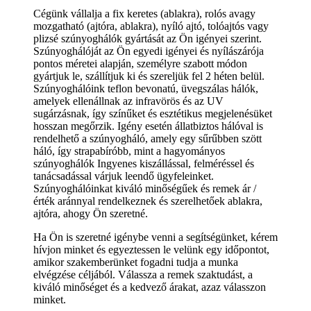
Cégünk vállalja a fix keretes (ablakra), rolós avagy
mozgatható (ajtóra, ablakra), nyíló ajtó, tolóajtós vagy
plizsé szúnyoghálók gyártását az Ön igényei szerint.
Szúnyoghálóját az Ön egyedi igényei és nyílászárója
pontos méretei alapján, személyre szabott módon
gyártjuk le, szállítjuk ki és szereljük fel 2 héten belül.
Szúnyoghálóink teflon bevonatú, üvegszálas hálók,
amelyek ellenállnak az infravörös és az UV
sugárzásnak, így színűket és esztétikus megjelenésüket
hosszan megőrzik. Igény esetén állatbiztos hálóval is
rendelhető a szúnyogháló, amely egy sűrűbben szött
háló, így strapabíróbb, mint a hagyományos
szúnyoghálók Ingyenes kiszállással, felméréssel és
tanácsadással várjuk leendő ügyfeleinket.
Szúnyoghálóinkat kiváló minőségűek és remek ár /
érték aránnyal rendelkeznek és szerelhetőek ablakra,
ajtóra, ahogy Ön szeretné.
Ha Ön is szeretné igénybe venni a segítségünket, kérem
hívjon minket és egyeztessen le velünk egy időpontot,
amikor szakemberünket fogadni tudja a munka
elvégzése céljából. Válassza a remek szaktudást, a
kiváló minőséget és a kedvező árakat, azaz válasszon
minket.