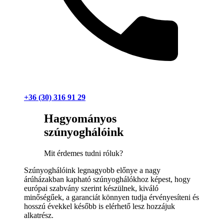
+36 (30) 316 91 29
Hagyományos
szúnyoghálóink
Mit érdemes tudni róluk?
Szúnyoghálóink legnagyobb előnye a nagy
árúházakban kapható szúnyoghálókhoz képest, hogy
európai szabvány szerint készülnek, kiváló
minőségűek, a garanciát könnyen tudja érvényesíteni és
hosszú évekkel később is elérhető lesz hozzájuk
alkatrész.