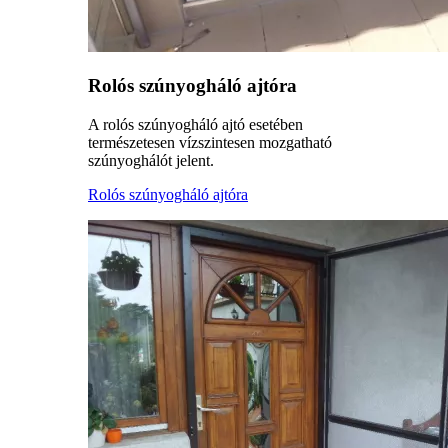
Rolós szúnyogháló ajtóra
A rolós szúnyogháló ajtó esetében
természetesen vízszintesen mozgatható
szúnyoghálót jelent.
Rolós szúnyogháló ajtóra