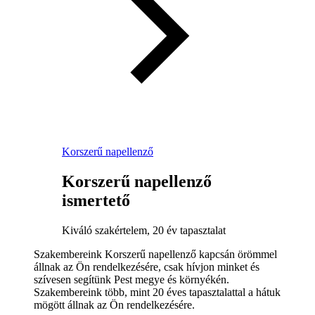
Korszerű napellenző
Korszerű napellenző
ismertető
Kiváló szakértelem, 20 év tapasztalat
Szakembereink Korszerű napellenző kapcsán örömmel
állnak az Ön rendelkezésére, csak hívjon minket és
szívesen segítünk Pest megye és környékén.
Szakembereink több, mint 20 éves tapasztalattal a hátuk
mögött állnak az Ön rendelkezésére.