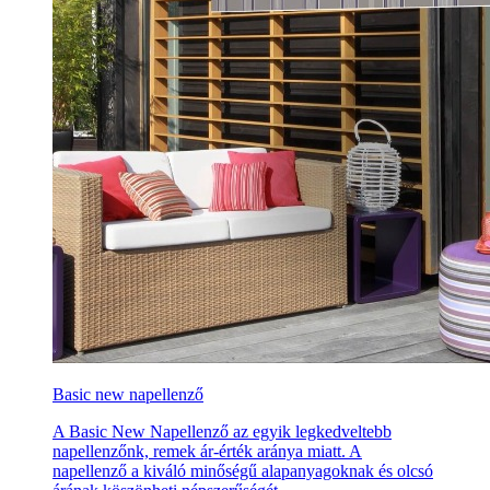
Basic new napellenző
A Basic New Napellenző az egyik legkedveltebb
napellenzőnk, remek ár-érték aránya miatt. A
napellenző a kiváló minőségű alapanyagoknak és olcsó