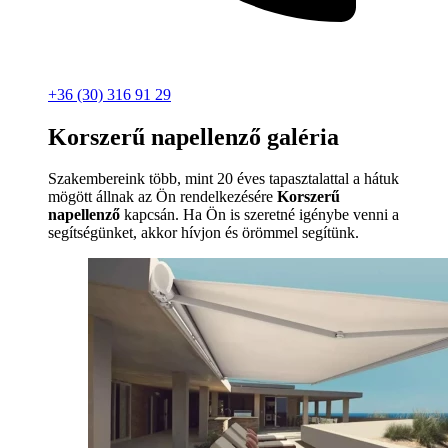
+36 (30) 316 91 29
Korszerű napellenző galéria
Szakembereink több, mint 20 éves tapasztalattal a hátuk
mögött állnak az Ön rendelkezésére
Korszerű
napellenző
kapcsán. Ha Ön is szeretné igénybe venni a
segítségünket, akkor hívjon és örömmel segítünk.