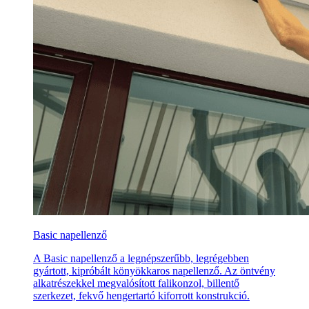
Basic napellenző
A Basic napellenző a legnépszerűbb, legrégebben
gyártott, kipróbált könyökkaros napellenző. Az öntvény
alkatrészekkel megvalósított falikonzol, billentő
szerkezet, fekvő hengertartó kiforrott konstrukció.