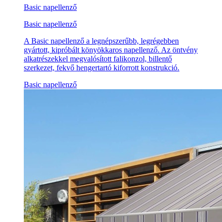
Basic napellenző
Basic napellenző
A Basic napellenző a legnépszerűbb, legrégebben
gyártott, kipróbált könyökkaros napellenző. Az öntvény
alkatrészekkel megvalósított falikonzol, billentő
szerkezet, fekvő hengertartó kiforrott konstrukció.
Basic napellenző