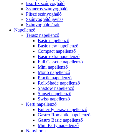
Isso-fix szúnyogháló
Zsanéros szúnyogháló
Pliszé szúnyogháló
Szúnyogháló javítás
Szúnyogháló árak
Napellenző
Terasz napellenző
Basic napellenző
Basic new napellenző
Compact napellenző
Basic extra napellenző
Full Cassette napellenző
Mini napellenző
Mono napellenző
Practic napellenző
Roll-Shade napellenző
Shadow napellenző
Sunset napellenző
Swiss napellenző
Kerti napellenző
Butterfly terasz napellenző
Gastro Romantic napellenző
Gastro Basic napellenző
Mini Party napellenző
Napvitorla