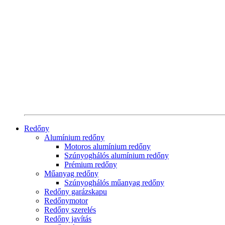
Redőny
Alumínium redőny
Motoros alumínium redőny
Szúnyoghálós alumínium redőny
Prémium redőny
Műanyag redőny
Szúnyoghálós műanyag redőny
Redőny garázskapu
Redőnymotor
Redőny szerelés
Redőny javítás