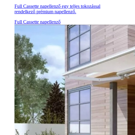
Full Cassette napellenző egy teljes tokozással
rendelkező prémium napellenző.
Full Cassette napellenző