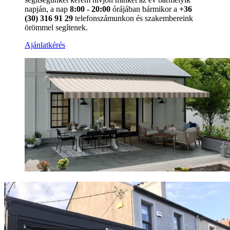
napján, a nap
8:00 - 20:00
órájában bármikor a
+36
(30) 316 91 29
telefonszámunkon és szakembereink
örömmel segítenek.
Ajánlatkérés