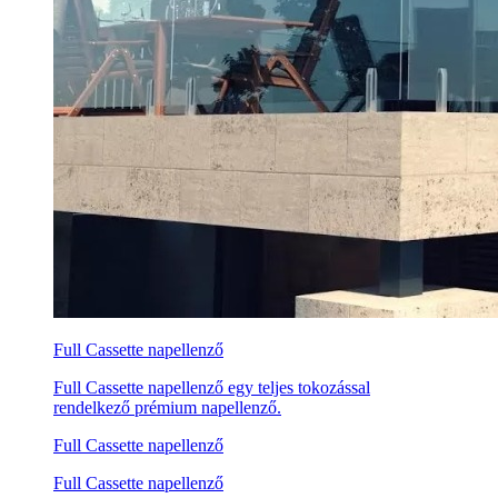
Full Cassette napellenző
Full Cassette napellenző egy teljes tokozással
rendelkező prémium napellenző.
Full Cassette napellenző
Full Cassette napellenző