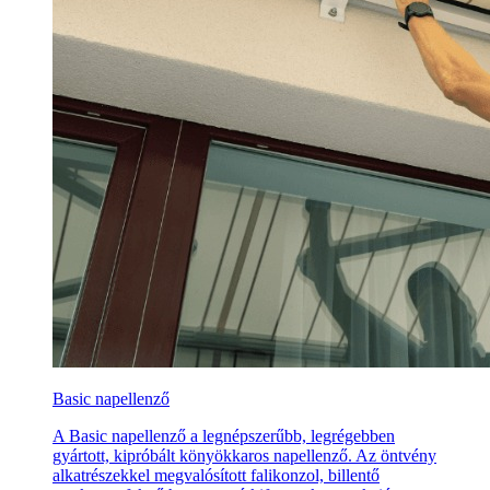
Basic napellenző
A Basic napellenző a legnépszerűbb, legrégebben
gyártott, kipróbált könyökkaros napellenző. Az öntvény
alkatrészekkel megvalósított falikonzol, billentő