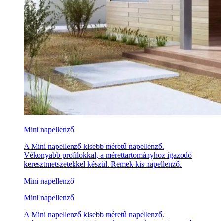
Mini napellenző
A Mini napellenző kisebb méretű napellenző.
Vékonyabb profilokkal, a mérettartományhoz igazodó
keresztmetszetekkel készül. Remek kis napellenző.
Mini napellenző
Mini napellenző
A Mini napellenző kisebb méretű napellenző.