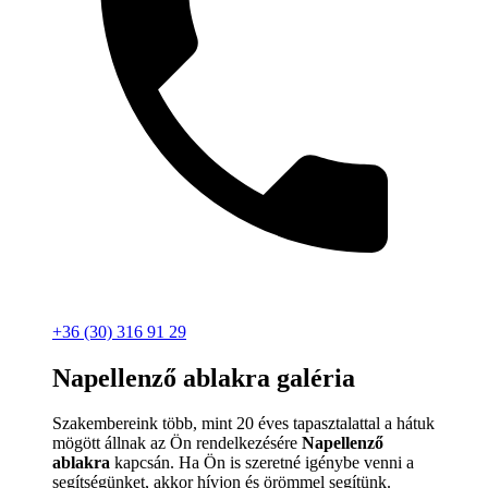
+36 (30) 316 91 29
Napellenző ablakra galéria
Szakembereink több, mint 20 éves tapasztalattal a hátuk
mögött állnak az Ön rendelkezésére
Napellenző
ablakra
kapcsán. Ha Ön is szeretné igénybe venni a
segítségünket, akkor hívjon és örömmel segítünk.