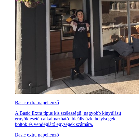
Basic extra napellenző
A Basic Extra típus kis szélességű, nagyobb kinyúlású
ernyők esetén alkalmazható. Ideális üzlethelyiségek,
boltok és vendéglátó egységek számára.
Basic extra napellenző