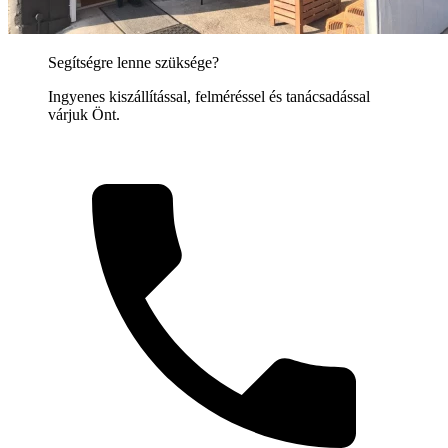
Segítségre lenne szüksége?
Ingyenes kiszállítással, felméréssel és tanácsadással
várjuk Önt.