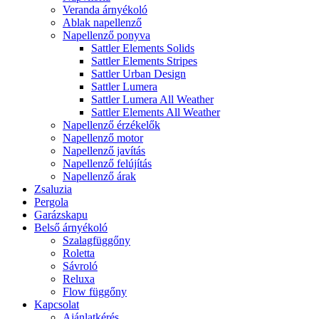
Veranda árnyékoló
Ablak napellenző
Napellenző ponyva
Sattler Elements Solids
Sattler Elements Stripes
Sattler Urban Design
Sattler Lumera
Sattler Lumera All Weather
Sattler Elements All Weather
Napellenző érzékelők
Napellenző motor
Napellenző javítás
Napellenző felújítás
Napellenző árak
Zsaluzia
Pergola
Garázskapu
Belső árnyékoló
Szalagfüggőny
Roletta
Sávroló
Reluxa
Flow függőny
Kapcsolat
Ajánlatkérés