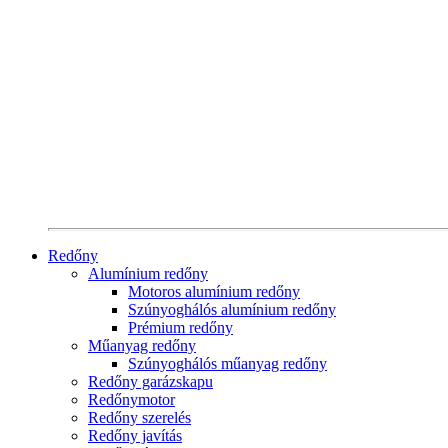
Redőny
Alumínium redőny
Motoros alumínium redőny
Szúnyoghálós alumínium redőny
Prémium redőny
Műanyag redőny
Szúnyoghálós műanyag redőny
Redőny garázskapu
Redőnymotor
Redőny szerelés
Redőny javítás