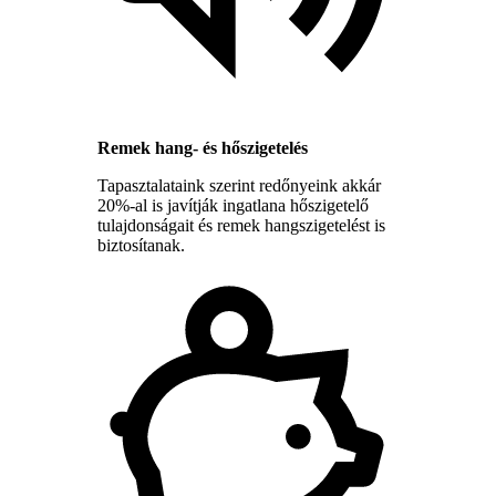
Remek hang- és hőszigetelés
Tapasztalataink szerint redőnyeink akkár
20%-al is javítják ingatlana hőszigetelő
tulajdonságait és remek hangszigetelést is
biztosítanak.