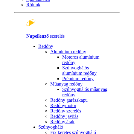
Rólunk
Napellenző
szerelés
Redőny
Alumínium redőny
Motoros alumínium
redőny
Szúnyoghálós
alumínium redőny
Prémium redőny
Műanyag redőny
Szúnyoghálós műanyag
redőny
Redőny garázskapu
Redőnymotor
Redőny szerelés
Redőny javítás
Redőny árak
Szúnyogháló
Fix keretes szúnyogháló