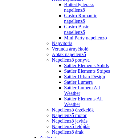
Butterfly terasz
napellenző
Gastro Romantic
napellenző
Gastro Basic
napellenző
Mini Party napellenző
Napvitorla
Veranda árnyékoló
Ablak napellenző
Napellenző ponyva
Sattler Elements Solids
Sattler Elements Stripes
Sattler Urban Design
Sattler Lumera
Sattler Lumera All
Weather
Sattler Elements All
Weather
Napellenző érzékelők
Napellenző motor
Napellenző javítás
Napellenző felújítás
Napellenző árak
Zsaluzia