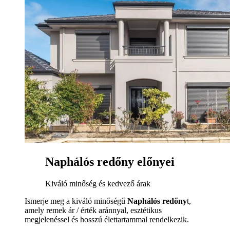
Naphálós redőny előnyei
Kiváló minőség és kedvező árak
Ismerje meg a kiváló minőségű
Naphálós redőny
t,
amely remek ár / érték aránnyal, esztétikus
megjelenéssel és hosszú élettartammal rendelkezik.