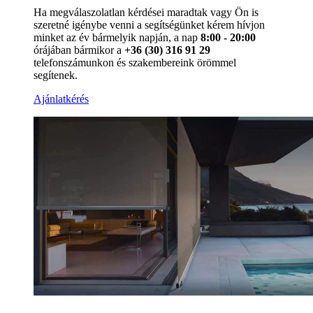
Ha megválaszolatlan kérdései maradtak vagy Ön is
szeretné igénybe venni a segítségünket kérem hívjon
minket az év bármelyik napján, a nap
8:00 - 20:00
órájában bármikor a
+36 (30) 316 91 29
telefonszámunkon és szakembereink örömmel
segítenek.
Ajánlatkérés