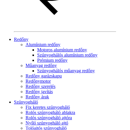
Redőny
Alumínium redőny
Motoros alumínium redőny
Szúnyoghálós alumínium redőny
Prémium redőny
Műanyag redőny
Szúnyoghálós műanyag redőny
Redőny garázskapu
Redőnymotor
Redőny szerelés
Redőny javítás
Redőny árak
Szúnyogháló
Fix keretes szúnyogháló
Rolós szúnyogháló ablakra
Rolós szúnyogháló ajtóra
Nyíló szúnyogháló ajtó
Tolóajtós szúnyogháló