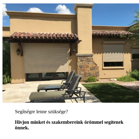
Segítségre lenne szüksége?
Hívjon minket és szakembereink örömmel segítenek
önnek.