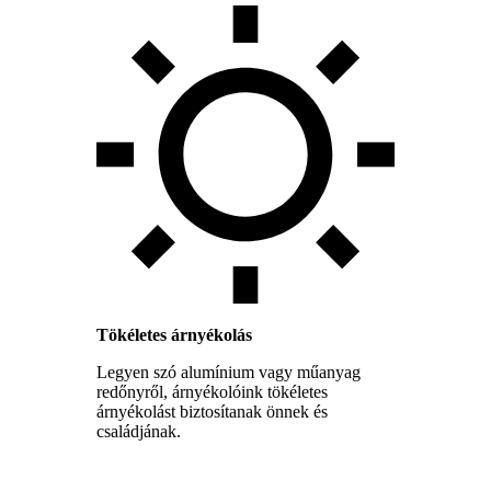
Tökéletes árnyékolás
Legyen szó alumínium vagy műanyag
redőnyről, árnyékolóink tökéletes
árnyékolást biztosítanak önnek és
családjának.