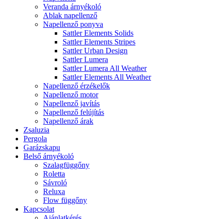
Veranda árnyékoló
Ablak napellenző
Napellenző ponyva
Sattler Elements Solids
Sattler Elements Stripes
Sattler Urban Design
Sattler Lumera
Sattler Lumera All Weather
Sattler Elements All Weather
Napellenző érzékelők
Napellenző motor
Napellenző javítás
Napellenző felújítás
Napellenző árak
Zsaluzia
Pergola
Garázskapu
Belső árnyékoló
Szalagfüggőny
Roletta
Sávroló
Reluxa
Flow függőny
Kapcsolat
Ajánlatkérés