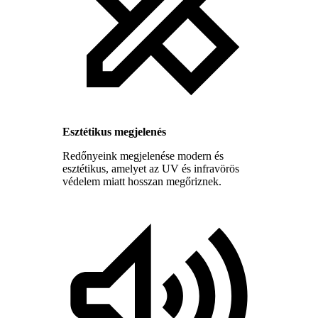
Esztétikus megjelenés
Redőnyeink megjelenése modern és
esztétikus, amelyet az UV és infravörös
védelem miatt hosszan megőriznek.