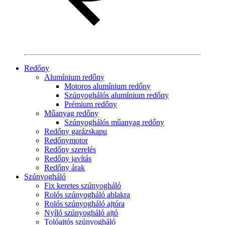
Redőny
Alumínium redőny
Motoros alumínium redőny
Szúnyoghálós alumínium redőny
Prémium redőny
Műanyag redőny
Szúnyoghálós műanyag redőny
Redőny garázskapu
Redőnymotor
Redőny szerelés
Redőny javítás
Redőny árak
Szúnyogháló
Fix keretes szúnyogháló
Rolós szúnyogháló ablakra
Rolós szúnyogháló ajtóra
Nyíló szúnyogháló ajtó
Tolóajtós szúnyogháló