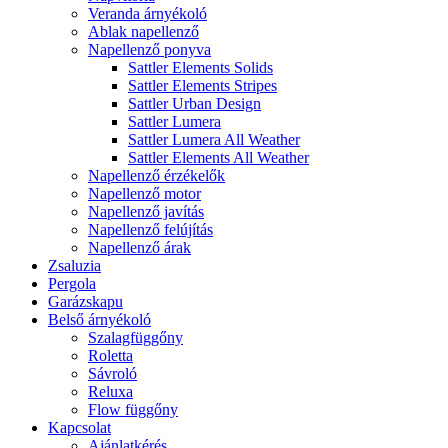
Veranda árnyékoló
Ablak napellenző
Napellenző ponyva
Sattler Elements Solids
Sattler Elements Stripes
Sattler Urban Design
Sattler Lumera
Sattler Lumera All Weather
Sattler Elements All Weather
Napellenző érzékelők
Napellenző motor
Napellenző javítás
Napellenző felújítás
Napellenző árak
Zsaluzia
Pergola
Garázskapu
Belső árnyékoló
Szalagfüggőny
Roletta
Sávroló
Reluxa
Flow függőny
Kapcsolat
Ajánlatkérés