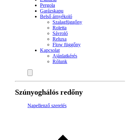
Pergola
Garázskapu
Belső árnyékoló
Szalagfüggőny
Roletta
Sávroló
Reluxa
Flow függőny
Kapcsolat
Ajánlatkérés
Rólunk
Szúnyoghálós redőny
Napellenző szerelés