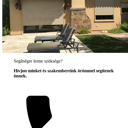
Segítségre lenne szüksége?
Hívjon minket és szakembereink örömmel segítenek
önnek.