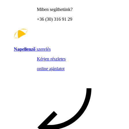
Miben segíthetünk?
+36 (30) 316 91 29
Napellenző
szerelés
Kérjen részletes
online ajánlatot