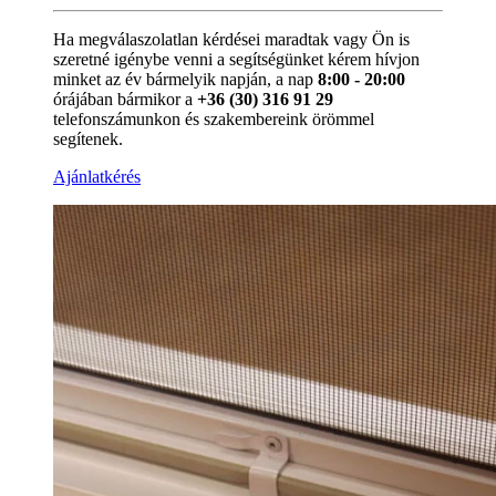
Ha megválaszolatlan kérdései maradtak vagy Ön is
szeretné igénybe venni a segítségünket kérem hívjon
minket az év bármelyik napján, a nap
8:00 - 20:00
órájában bármikor a
+36 (30) 316 91 29
telefonszámunkon és szakembereink örömmel
segítenek.
Ajánlatkérés