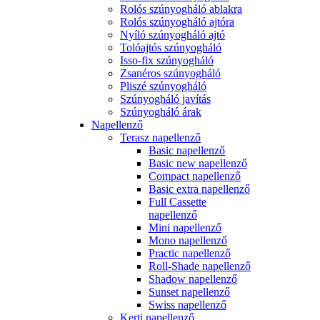
Rolós szúnyogháló ablakra
Rolós szúnyogháló ajtóra
Nyíló szúnyogháló ajtó
Tolóajtós szúnyogháló
Isso-fix szúnyogháló
Zsanéros szúnyogháló
Pliszé szúnyogháló
Szúnyogháló javítás
Szúnyogháló árak
Napellenző
Terasz napellenző
Basic napellenző
Basic new napellenző
Compact napellenző
Basic extra napellenző
Full Cassette
napellenző
Mini napellenző
Mono napellenző
Practic napellenző
Roll-Shade napellenző
Shadow napellenző
Sunset napellenző
Swiss napellenző
Kerti napellenző