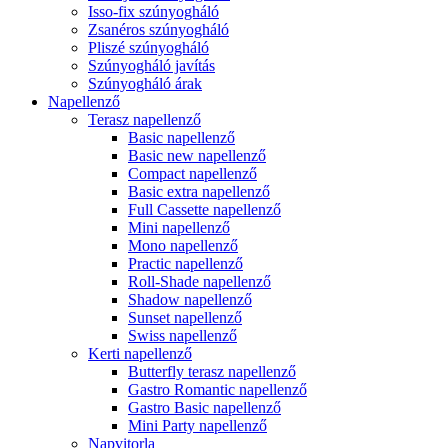
Isso-fix szúnyogháló
Zsanéros szúnyogháló
Pliszé szúnyogháló
Szúnyogháló javítás
Szúnyogháló árak
Napellenző
Terasz napellenző
Basic napellenző
Basic new napellenző
Compact napellenző
Basic extra napellenző
Full Cassette napellenző
Mini napellenző
Mono napellenző
Practic napellenző
Roll-Shade napellenző
Shadow napellenző
Sunset napellenző
Swiss napellenző
Kerti napellenző
Butterfly terasz napellenző
Gastro Romantic napellenző
Gastro Basic napellenző
Mini Party napellenző
Napvitorla