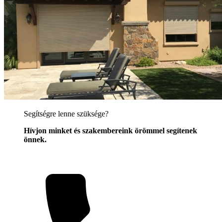
Segítségre lenne szüksége?
Hívjon minket és szakembereink örömmel segítenek
önnek.