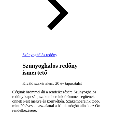
Szúnyoghálós redőny
Szúnyoghálós redőny
ismertető
Kiváló szakértelem, 20 év tapasztalat
Cégünk örömmel áll a rendelkezésére Szúnyoghálós
redőny kapcsán, szakembereink örömmel segítenek
önnek Pest megye és környékén. Szakembereink több,
mint 20 éves tapasztalattal a hátuk mögött állnak az Ön
rendelkezésére.