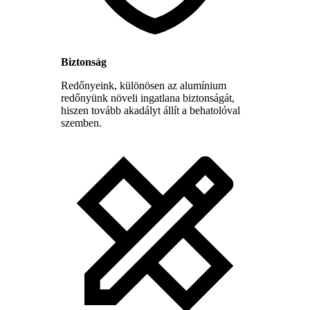
Biztonság
Redőnyeink, különösen az alumínium
redőnyünk növeli ingatlana biztonságát,
hiszen tovább akadályt állít a behatolóval
szemben.